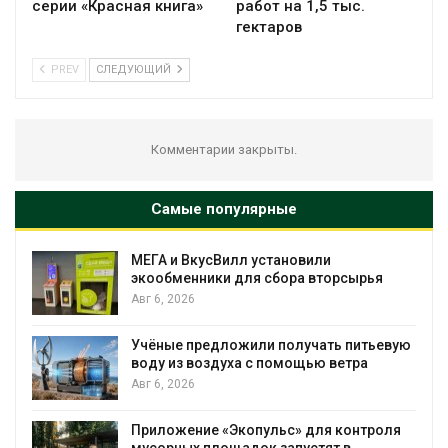
серии «Красная книга»
работ на 1,5 тыс.
гектаров
PREV
СЛЕДУЮЩИЙ
Комментарии закрыты.
Самые популярные
Засуха в Индонезии увеличила
ья
производство соли почти в 20 раз
Авг 6, 2026
ьевую
В пяти странах Амазонии задержали
более 800 человек в ходе операции
против экологических преступлений
Авг 6, 2026
роля
Новый порядок расчёта нарушений квот