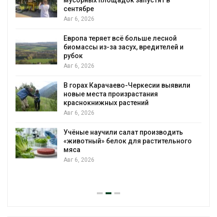
на промышленные выбросы может
появиться в ближайшее время
Авг 6, 2026
В Ирбите начнут расчистку Ницы после
и
рекордного дождевого паводка
Авг 6, 2026
или
В Домодедове ликвидируют
последствия разлива химикатов после
пожара на складе
Авг 6, 2026
ь
Изменение климата меняет ареалы
ого
бабочек по всему миру
Авг 6, 2026