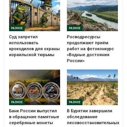
РАЗНОЕ
РАЗНОЕ
Суд запретил
Росводресурсы
использовать
продолжают приём
крокодилов для охраны
работ на фотоконкурс
израильской тюрьмы
«Водные достояния
России»
РАЗНОЕ
РАЗНОЕ
Банк России выпустил
В Бурятии завершили
в обращение памятные
обследование
серебряные монеты
лесовосстановительных