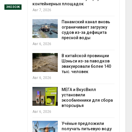
ок
Авг 6, 2026
ЭКОЗОЖ
В горах Карачаево-
ий канал вновь
Черкесии выявили новые
вает загрузку
места произрастания
з-за дефицита
краснокнижных растений
 воды
Авг 6, 2026
Учёные научили салат
ской провинции
производить «животный»
из-за паводков
белок для растительного
овали более 140
мяса
ловек
Авг 6, 2026
Засуха в Индонезии
ВкусВилл
увеличила производство
или
соли почти в 20 раз
нники для сбора
Авг 6, 2026
ья
В пяти странах Амазонии
задержали более 800
предложили
человек в ходе операции
ь питьевую воду
против экологических