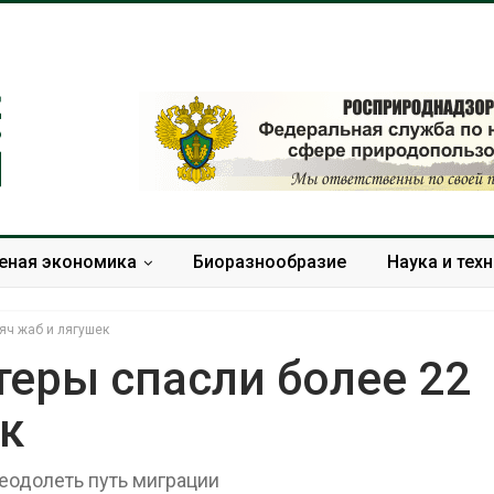
еная экономика
Биоразнообразие
Наука и тех
яч жаб и лягушек
теры спасли более 22
к
Геосинтетика на
Минпри
полигоне: как меняется
потребо
инфраструктура
строите
еодолеть путь миграции
обращения с отходами
объекто