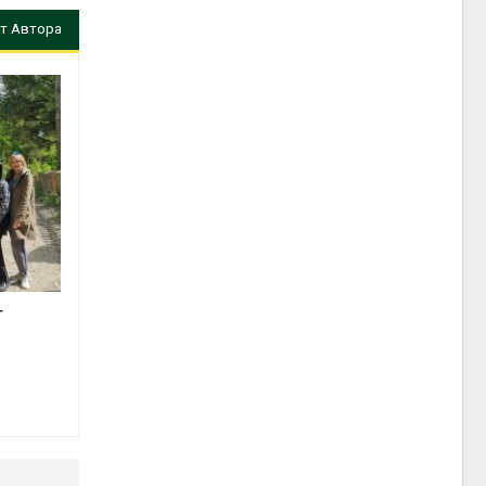
т Автора
т