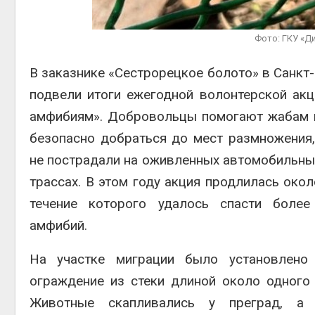
преступлений
Авг 6, 2026
Фото: ГКУ «Д
э
Новый порядок расчёта
Ав
нарушений квот на
В заказнике «Сестрорецкое болото» в Санкт
промышленные выбросы
может появиться в
подвели итоги ежегодной волонтерской акц
ближайшее время
амфибиям». Добровольцы помогают жабам 
Авг 6, 2026
безопасно добраться до мест размножения,
не пострадали на оживленных автомобильны
трассах. В этом году акция продлилась окол
течение которого удалось спасти боле
амфибий.
На участке миграции было установлено
ограждение из стеки длиной около одного 
Животные скапливались у преград, а 