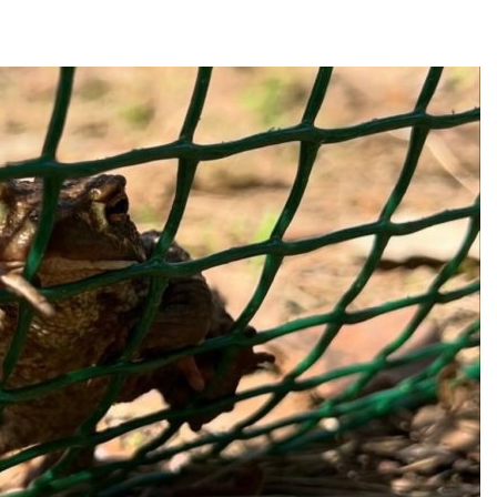
контейнерных площад
г 7, 2026
Авг 7, 2026
Американские экологи
предупредили о
Панамск
масштабном загрязнении
ограничи
из-за противопожарной
судов и
ены
пресной
г 7, 2026
Авг 6, 2026
Названы ведущие
В китай
экологические НКО
Шэньси 
России по итогам 2025
эвакуир
года
тыс. че
г 7, 2026
Авг 6, 2026
Тайфун, засуха и пожары:
МЕГА и 
сразу несколько
установ
регионов столкнулись с
экообме
экстремальными
вторсыр
риродными явлениями
Авг 6, 2026
г 7, 2026
Учёные 
Солнечные панели над
получат