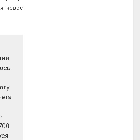
ся новое
ции
лось
огу
чета
-
700
хся