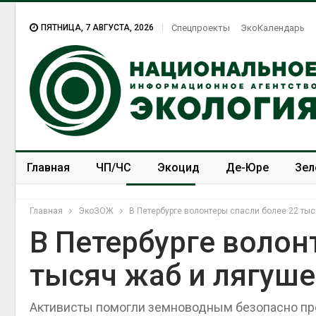
ПЯТНИЦА, 7 АВГУСТА, 2026
Спецпроекты
ЭкоКалендарь
Главная
ЧП/ЧС
Экоцид
Де-Юре
Зел
Спецпроекты
ЭкоЗОЖ
Главная
ЭкоЗОЖ
В Петербурге волонтеры спасли более 22 тыс
В Петербурге волон
тысяч жаб и лягуше
Европа теряет всё
больше лесной
биомассы из-за засух,
Активисты помогли земноводным безопасно пр
вредителей и рубок