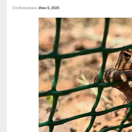
Авг 6, 2026
Ав
Опубликовано
Июн 5, 2025
В горах Карачаево-
Черкесии выявили новые
места произрастания
краснокнижных растений
п
Авг 6, 2026
Ав
Учёные научили салат
производить «животный»
белок для растительного
мяса
Авг 6, 2026
Ав
Засуха в Индонезии
увеличила производство
соли почти в 20 раз
Авг 6, 2026
п
В пяти странах Амазонии
Ав
задержали более 800
человек в ходе операции
против экологических