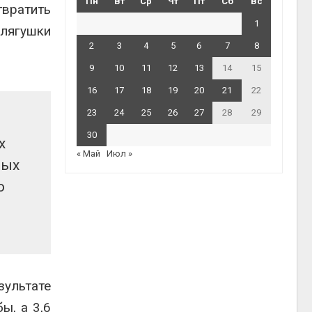
Пн
Вт
Ср
Чт
Пт
Сб
Вс
твратить
1
лягушки
2
3
4
5
6
7
8
9
10
11
12
13
14
15
16
17
18
19
20
21
22
23
24
25
26
27
28
29
30
х
« Май
Июл »
ных
ю
зультате
ы, а 3,6