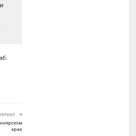
и
.
аб.
ТЕРИАЛ
сноярском
крае