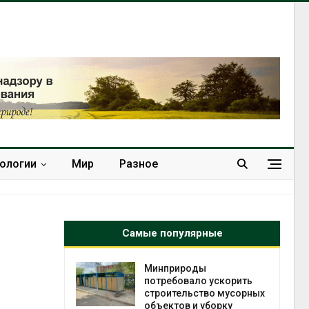
нологии
Мир
Разное
Самые популярные
роды
Европа теряет всё
вало ускорить
больше лесной
льство мусорных
биомассы из-за засух,
в и уборку
вредителей и рубок