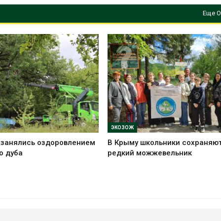
Еще О
ЭКОЗОЖ
 занялись оздоровлением
В Крыму школьники сохраняю
о дуба
редкий можжевельник