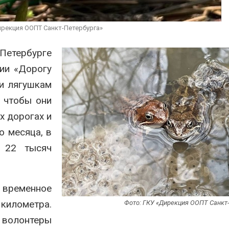
каналами позволяют
из возд
одновременно
ветра
вырабатывать энергию и
Авг 6, 2026
ирекция ООПТ Санкт-Петербурга»
кономить воду
г 7, 2026
Приложе
-Петербурге
для кон
Дождевая вода с крыш
площадо
ии «Дорогу
может помочь городам
сентябр
переживать жару
и лягушкам
Авг 6, 2026
Авг 7, 2026
 чтобы они
х дорогах и
о месяца, в
е 22 тысяч
 временное
километра.
Фото: ГКУ «Дирекция ООПТ Санкт
волонтеры