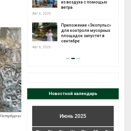
уха с помощью
преступлений
Авг 6, 2026
Новый порядок расчёта
ние «Экопульс»
нарушений квот на
троля мусорных
промышленные выбросы
к запустят в
может появиться в
е
ближайшее время
Авг 6, 2026
Новостной календарь
Июнь 2025
-Петербурга»