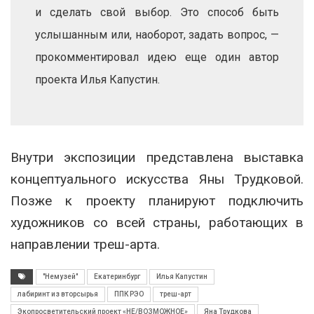
и сделать свой выбор. Это способ быть
услышанным или, наоборот, задать вопрос, —
прокомментировал идею еще один автор
проекта Илья Капустин.
Внутри экспозиции представлена выставка
концептуального искусства Яны Трудковой.
Позже к проекту планируют подключить
художников со всей страны, работающих в
направлении треш-арта.
"Немузей"
Екатеринбург
Илья Капустин
лабиринт из вторсырья
ППК РЭО
треш-арт
Экопросветительский проект «НЕ/ВОЗМОЖНОЕ»
Яна Трудкова