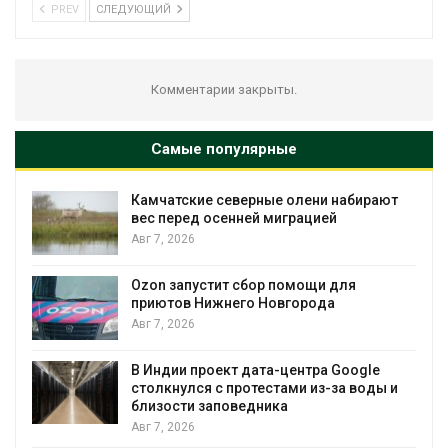
PREV
СЛЕДУЮЩИЙ
Комментарии закрыты.
Самые популярные
верные олени набирают
Тайфун, засуха и пож
нней миграцией
несколько регионов
экстремальными п
явлениями
Авг 7, 2026
 сбор помощи для
его Новгорода
Солнечные панели н
позволяют одновре
вырабатывать энерг
воду
т дата-центра Google
ротестами из-за воды и
Авг 7, 2026
ведника
Дождевая вода с к