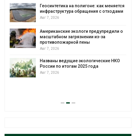
городам переживат
а полигоне: как меняется
Авг 7, 2026
а обращения с отходами
Минприроды потреб
строительство мусо
уборку контейнерн
экологи предупредили о
грязнении из-за
Авг 7, 2026
ной пены
Панамский канал вн
загрузку судов из-з
воды
ие экологические НКО
ам 2025 года
Авг 6, 2026
В китайской провинц
паводков эвакуиров
человек
Авг 6, 2026