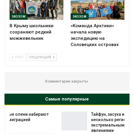
ЭКОЗОЖ
ЭКОЗОЖ
В Крыму школьники
«Команда Арктики»
сохраняют редкий
начала новую
можжевельник
экспедицию на
Соловецких островах
PREV
СЛЕДУЮЩИЙ
Комментарии закрыты.
Самые популярные
Тайфун, засуха и пожары: сразу
несколько регионов столкнулись с
экстремальными природными
явлениями