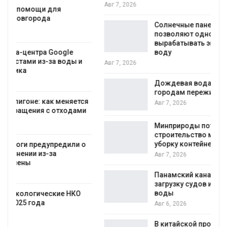
Авг 7, 2026
Солнечные панели над каналами
позволяют одновременно
вырабатывать энергию и экономить
воду
Авг 7, 2026
Дождевая вода с крыш может помочь
городам переживать жару
я
Авг 7, 2026
Минприроды потребовало ускорить
строительство мусорных объектов и
уборку контейнерных площадок
Авг 7, 2026
Панамский канал вновь ограничивает
загрузку судов из-за дефицита пресной
воды
Авг 6, 2026
В китайской провинции Шэньси из-за