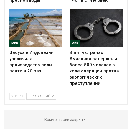
пресной воды
140 тыс. человек
МИР
МИР
Засуха в Индонезии
В пяти странах
увеличила
Амазонии задержали
производство соли
более 800 человек в
почти в 20 раз
ходе операции против
экологических
преступлений
PREV
СЛЕДУЮЩИЙ
Комментарии закрыты.