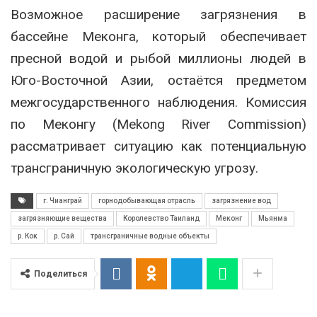
Возможное расширение загрязнения в
бассейне Меконга, который обеспечивает
пресной водой и рыбой миллионы людей в
Юго-Восточной Азии, остаётся предметом
межгосударственного наблюдения. Комиссия
по Меконгу (Mekong River Commission)
рассматривает ситуацию как потенциальную
трансграничную экологическую угрозу.
г. Чианграй
горнодобывающая отрасль
загрязнение вод
загрязняющие вещества
Королевство Таиланд
Меконг
Мьянма
р. Кок
р. Сай
трансграничные водные объекты
Поделиться