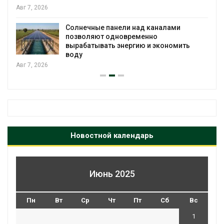
Учё
Солнечные панели над каналами
вод
позволяют одновременно
Авг 
вырабатывать энергию и экономить
воду
Новостной календарь
Июнь 2025
Пн
Вт
Ср
Чт
Пт
Сб
Вс
1