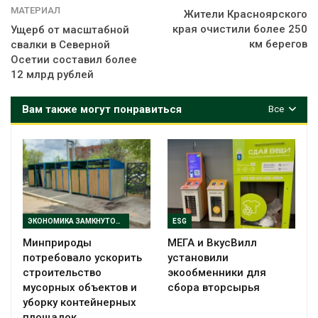
МАТЕРИАЛ
Жители Красноярского
края очистили более 250
Ущерб от масштабной
км берегов
свалки в Северной
Осетии составил более
12 млрд рублей
Вам также могут понравиться
Все
ЭКОНОМИКА ЗАМКНУТОГО ЦИКЛА
ESG
Минприроды
МЕГА и ВкусВилл
потребовало ускорить
установили
строительство
экообменники для
мусорных объектов и
сбора вторсырья
уборку контейнерных
площадок