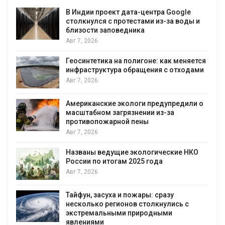
В Индии проект дата-центра Google
Дож
столкнулся с протестами из-за воды и
гор
близости заповедника
Авг 
Авг 7, 2026
Мин
Геосинтетика на полигоне: как меняется
стр
инфраструктура обращения с отходами
убо
Авг 7, 2026
Авг 
Американские экологи предупредили о
Пан
масштабном загрязнении из-за
заг
противопожарной пены
вод
Авг 7, 2026
Авг 
Названы ведущие экологические НКО
В к
России по итогам 2025 года
пав
чел
Авг 7, 2026
Авг 
Тайфун, засуха и пожары: сразу
МЕГ
несколько регионов столкнулись с
эко
экстремальными природными
Авг 
явлениями