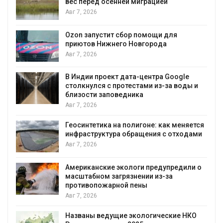
й
несколько регионов столкнулись 
экстремальными природными
явлениями
Авг 7, 2026
 для
а
Солнечные панели над каналами
позволяют одновременно
вырабатывать энергию и экономи
воду
 Google
за воды и
Авг 7, 2026
Дождевая вода с крыш может по
городам переживать жару
ак меняется
Авг 7, 2026
с отходами
Минприроды потребовало ускори
строительство мусорных объектов
уборку контейнерных площадок
упредили о
за
Авг 7, 2026
Панамский канал вновь ограничив
загрузку судов из-за дефицита пр
воды
ские НКО