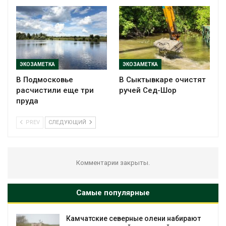
ЭКОЗАМЕТКА
ЭКОЗАМЕТКА
В Подмосковье
В Сыктывкаре очистят
расчистили еще три
ручей Сед-Шор
пруда
PREV
СЛЕДУЮЩИЙ
Комментарии закрыты.
Самые популярные
 набирают
Тайфун, засуха и пожары: сразу