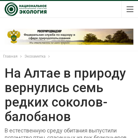
Главная
Экозаметка
На Алтае в природу
вернулись семь
редких соколов-
балобанов
В естественную среду обитания выпустили
потомство птиц, спасенных из рук браконьеров