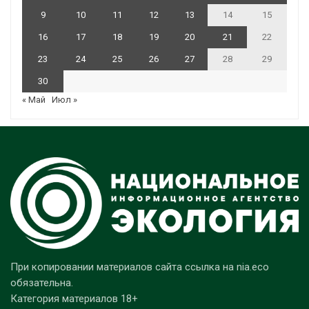
9
10
11
12
13
14
15
16
17
18
19
20
21
22
23
24
25
26
27
28
29
30
« Май
Июл »
При копировании материалов сайта ссылка на nia.eco
обязательна.
Категория материалов 18+