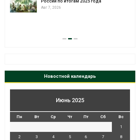
Авг 6, 2026
В китайской провинции Шэньси из
паводков эвакуировали более 140
человек
Авг 6, 2026
Новостной календарь
Июнь 2025
Пн
Вт
Ср
Чт
Пт
Сб
Вс
1
2
3
4
5
6
7
8