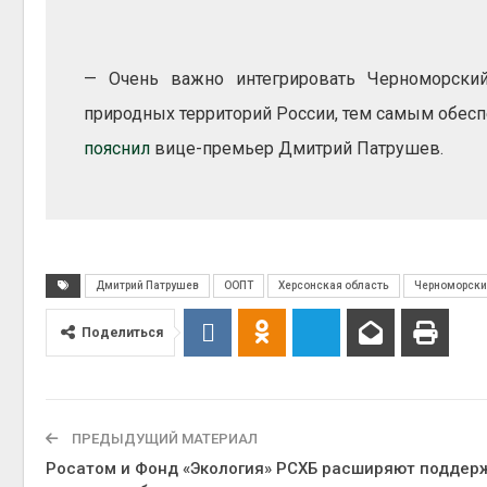
Авг 4, 2
— Очень важно интегрировать Черноморски
природных территорий России, тем самым обесп
пояснил
вице-премьер Дмитрий Патрушев.
Дмитрий Патрушев
ООПТ
Херсонская область
Черноморски
Поделиться
ПРЕДЫДУЩИЙ МАТЕРИАЛ
Росатом и Фонд «Экология» РСХБ расширяют поддер