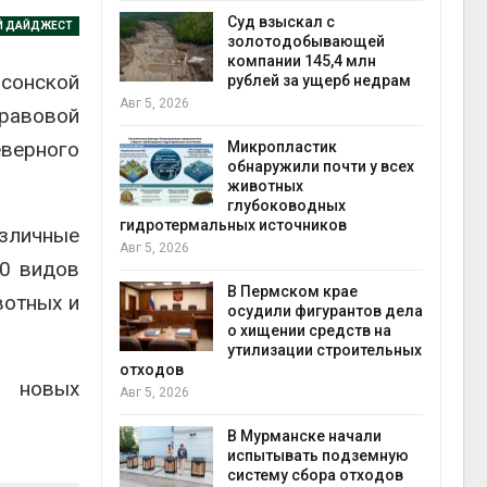
Авг 5
Суд взыскал с
Й ДАЙДЖЕСТ
ивников
золотодобывающей
а АЭС
компании 145,4 млн
рсонской
 статье о
рублей за ущерб недрам
Авг 5, 2026
правовой
Авг 5
верного
Микропластик
обнаружили почти у всех
ь
животных
для охраны
глубоководных
 тюрьмы
гидротермальных источников
азличные
Авг 5, 2026
рыбо
00 видов
Авг 5
 яйца
В Пермском крае
вотных и
уже для
осудили фигурантов дела
следование
о хищении средств на
еделы
утилизации строительных
отходов
я новых
Авг 5, 2026
экол
Авг 4
ием заявок
В Мурманске начали
скую
испытывать подземную
систему сбора отходов