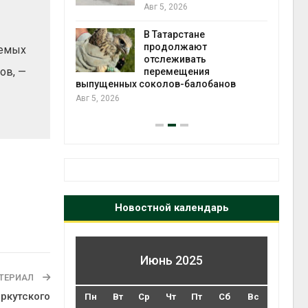
2026»
Авг 5, 2026
В Татарстане
Авг 4
ть получит
продолжают
яемых
рублей на
отслеживать
ов, —
тных домов
перемещения
выпущенных соколов-балобанов
Авг 5, 2026
Новостной календарь
Июнь 2025
ТЕРИАЛ
ркутского
Пн
Вт
Ср
Чт
Пт
Сб
Вс