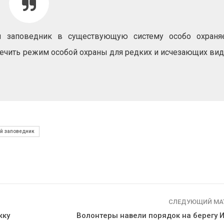
продаёт европейские
«Экопозитив-
ВИЭ-активы и усиливает
Авг 5, 2026
ставку на нефть и газ
026
Омская облас
й заповедник в существующую систему особо охран
ещё 598 млн 
ечить режим особой охраны для редких и исчезающих вид
Ливни и наводнения на
перевод час
юге Индии привели к
на газ
гибели 14 человек
Авг 5, 2026
Авг 4, 2026
й заповедник
СЛЕДУЮЩИЙ МА
жку
Волонтеры навели порядок на берегу И