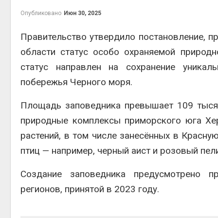
Авг 5, 2
Опубликовано
Июн 30, 2025
Правительство утвердило постановление, 
области статус особо охраняемой природ
Авг 5, 2
статус направлен на сохранение уникал
побережья Черного моря.
Площадь заповедника превышает 109 тысяч
рыболо
природные комплексы приморского юга Хер
Авг 5, 2
растений, в том числе занесённых в Красну
птиц — например, черный аист и розовый пел
Создание заповедника предусмотрено пр
эколог
регионов, принятой в 2023 году.
Авг 4, 2