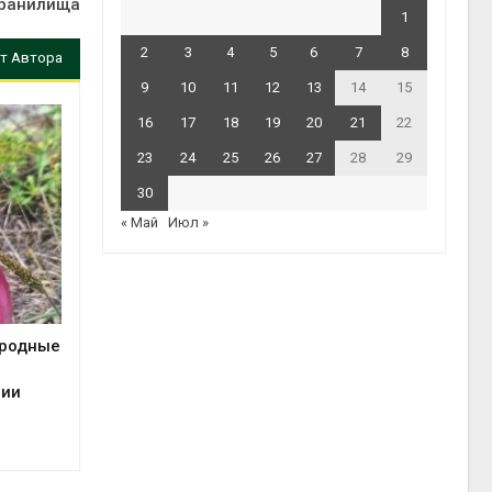
ранилища
1
2
3
4
5
6
7
8
т Автора
9
10
11
12
13
14
15
16
17
18
19
20
21
22
23
24
25
26
27
28
29
30
« Май
Июл »
иродные
сии