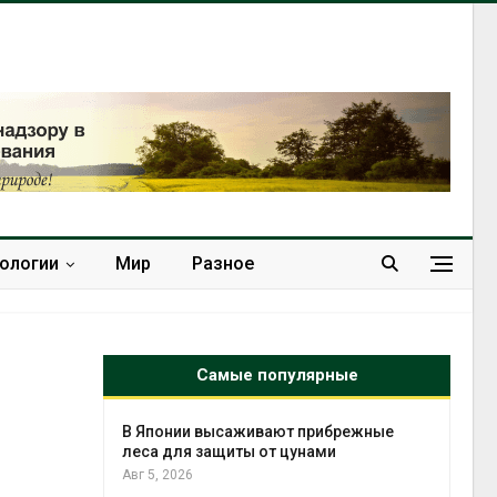
нологии
Мир
Разное
Самые популярные
тметит 11-
В Японии высаживают прибрежные
невным
леса для защиты от цунами
Авг 5, 2026