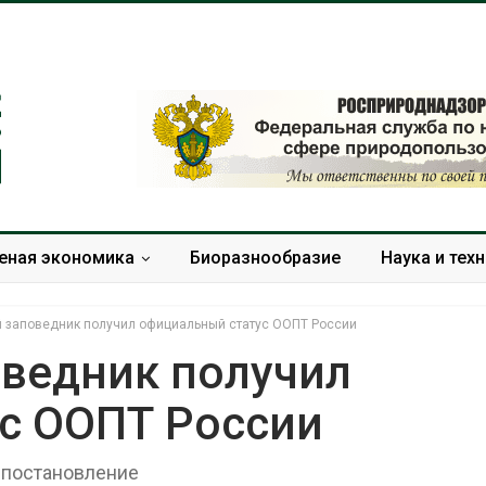
еная экономика
Биоразнообразие
Наука и тех
 заповедник получил официальный статус ООПТ России
ведник получил
с ООПТ России
Минприроды утвердило
Москвариум о
единую систему
летие трёхд
мониторинга и оценки
фестивалем
 постановление
нагрузки на Байкал
Авг 5, 2026