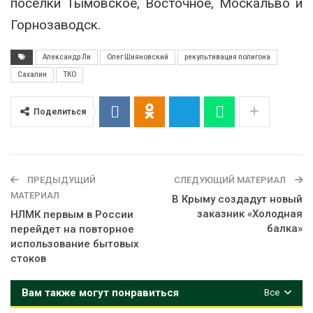
поселки Тымовское, Восточное, Москальво и
Горнозаводск.
Александр Ли
Олег Шияновский
рекультивация полигона
Сахалин
ТКО
Поделиться
ПРЕДЫДУЩИЙ
СЛЕДУЮЩИЙ МАТЕРИАЛ
МАТЕРИАЛ
В Крыму создадут новый
заказник «Холодная
НЛМК первым в России
балка»
перейдет на повторное
использование бытовых
стоков
Вам также могут понравиться
Все