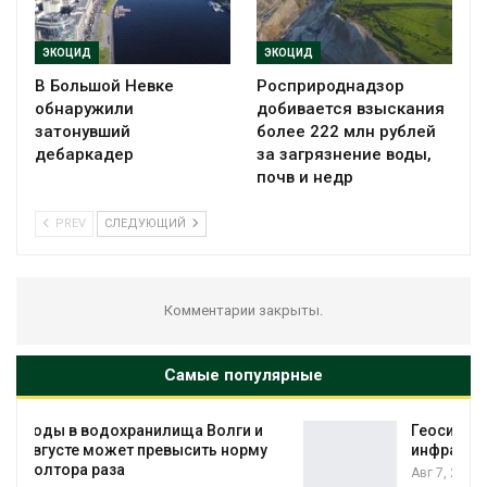
ЭКОЦИД
ЭКОЦИД
В Большой Невке
Росприроднадзор
обнаружили
добивается взыскания
затонувший
более 222 млн рублей
дебаркадер
за загрязнение воды,
почв и недр
PREV
СЛЕДУЮЩИЙ
Комментарии закрыты.
Самые популярные
и
Геосинтетика на полигоне: как меняется
у
инфраструктура обращения с отходами
Авг 7, 2026