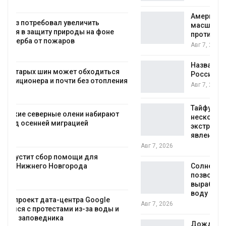
Американские экологи предупредили о
масштабном загрязнении из-за
противопожарной пены
Авг 7, 2026
Названы ведущие экологические НКО
России по итогам 2025 года
ия
Авг 7, 2026
Тайфун, засуха и пожары: сразу
несколько регионов столкнулись с
экстремальными природными
явлениями
Авг 7, 2026
Солнечные панели над каналами
позволяют одновременно
вырабатывать энергию и экономить
воду
Авг 7, 2026
Дождевая вода с крыш может помочь