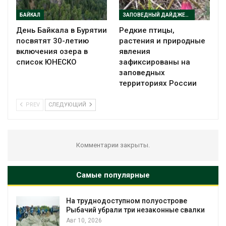
БАЙКАЛ
ЗАПОВЕДНЫЙ ДАЙДЖЕСТ
День Байкала в Бурятии
Редкие птицы,
посвятят 30-летию
растения и природные
включения озера в
явления
список ЮНЕСКО
зафиксированы на
заповедных
территориях России
PREV
СЛЕДУЮЩИЙ
Комментарии закрыты.
Самые популярные
 полуострове
Региональный экологичес
незаконные свалки
в России фактически ушёл 
наблюдению