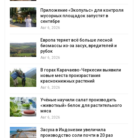
Авг 6, 2026
онтроля
Новый порядок расчёта нарушений 
в
на промышленные выбросы может
появиться в ближайшее время
Авг 6, 2026
ной
В Ирбите начнут расчистку Ницы пос
лей и
рекордного дождевого паводка
Авг 6, 2026
ыявили
В Домодедове ликвидируют
последствия разлива химикатов пос
пожара на складе
Авг 6, 2026
дить
Изменение климата меняет ареалы
ельного
бабочек по всему миру
Авг 6, 2026
В Австралии снизят стоимость
установки солнечных панелей для
раз
бизнеса