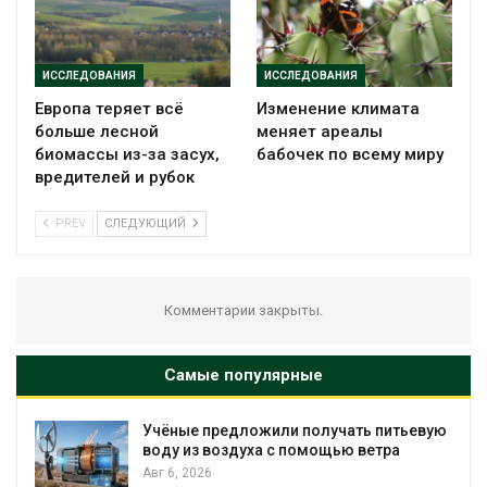
ИССЛЕДОВАНИЯ
ИССЛЕДОВАНИЯ
Европа теряет всё
Изменение климата
больше лесной
меняет ареалы
биомассы из-за засух,
бабочек по всему миру
вредителей и рубок
PREV
СЛЕДУЮЩИЙ
Комментарии закрыты.
Самые популярные
питьевую
В пяти странах Амазонии задержали
тра
более 800 человек в ходе операции
против экологических преступлений