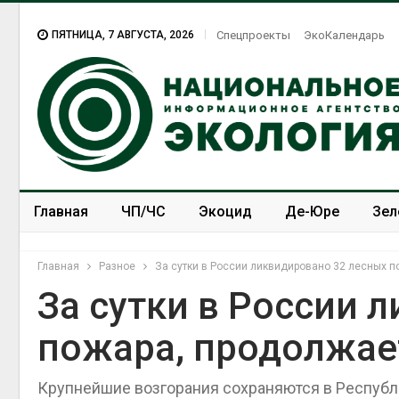
ПЯТНИЦА, 7 АВГУСТА, 2026
Спецпроекты
ЭкоКалендарь
Главная
ЧП/ЧС
Экоцид
Де-Юре
Зел
Спецпроекты
ЭкоЗОЖ
Главная
Разное
За сутки в России ликвидировано 32 лесных п
За сутки в России 
пожара, продолжае
В Домодедове
ликвидируют
последствия разлива
Крупнейшие возгорания сохраняются в Республи
химикатов после пожара