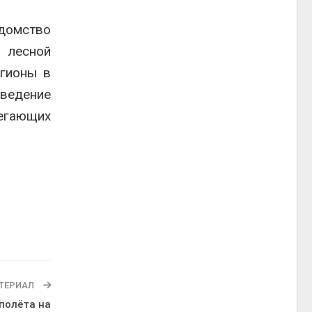
домство
и лесной
егионы в
зведение
легающих
ТЕРИАЛ
полёта на