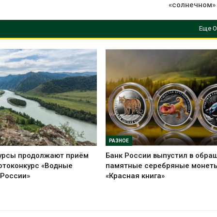
«солнечном»
Еще О
РАЗНОЕ
урсы продолжают приём
Банк России выпустил в обра
отоконкурс «Водные
памятные серебряные монет
 России»
«Красная книга»