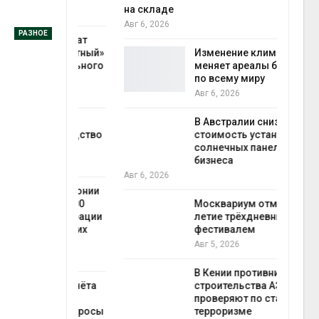
на складе
Авг 6
Авг 6, 2026
РАЗНОЕ
ли салат
 «животный»
Изменение климата
стительного
меняет ареалы бабочек
по всему миру
Авг 6, 2026
Авг 6
онезии
В Австралии снизят
роизводство
стоимость установки
20 раз
солнечных панелей для
бизнеса
Авг 6, 2026
Авг 6
ах Амазонии
лее 800
Москвариум отметит 11-
де операции
летие трёхдневным
гических
фестивалем
Авг 5, 2026
Авг 6
В Кении противников
ок расчёта
строительства АЭС
от на
проверяют по статье о
ые выбросы
терроризме