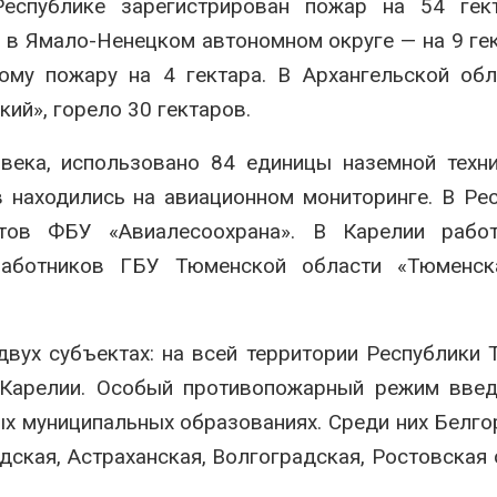
еспублике зарегистрирован пожар на 54 гект
 в Ямало-Ненецком автономном округе — на 9 гек
му пожару на 4 гектара. В Архангельской обл
ий», горело 30 гектаров.
века, использовано 84 единицы наземной техн
 находились на авиационном мониторинге. В Ре
тов ФБУ «Авиалесоохрана». В Карелии рабо
работников ГБУ Тюменской области «Тюменск
вух субъектах: на всей территории Республики 
Карелии. Особый противопожарный режим введ
ых муниципальных образованиях. Среди них Белго
ская, Астраханская, Волгоградская, Ростовская 