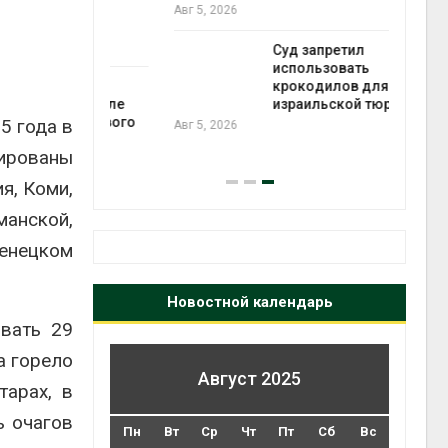
ься в
Авг 5, 2026
Авг 6
Суд запретил
использовать
ут
крокодилов для охраны
цы после
израильской тюрьмы
дождевого
5 года в
Авг 5, 2026
Авг 6
дированы
я, Коми,
анской,
енецком
Новостной календарь
овать 29
а горело
Август 2025
тарах, в
ь очагов
Пн
Вт
Ср
Чт
Пт
Сб
Вс