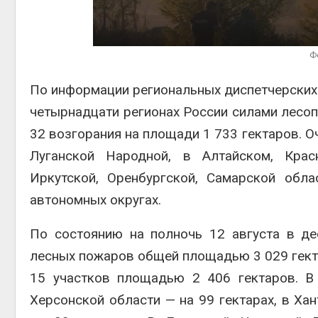
Авг 5, 2026
Авг 6, 2
Суд запретил
использовать
Ф
крокодилов для охраны
израильской тюрьмы
По информации региональных диспетчерских с
Авг 5, 2026
Авг 6, 2
четырнадцати регионах России силами лес
32 возгорания на площади 1 733 гектаров. О
Луганской Народной, в Алтайском, Крас
Иркутской, Оренбургской, Самарской обл
автономных округах.
По состоянию на полночь 12 августа в д
лесных пожаров общей площадью 3 029 гекта
15 участков площадью 2 406 гектаров. В
Херсонской области — на 99 гектарах, в Ха