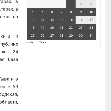
арах, в
1
2
3
тарах, в
4
5
6
7
8
9
10
асти, на
11
12
13
14
15
16
17
18
19
20
21
22
23
24
ики и 14
25
26
27
28
29
30
31
« Июл
Сен »
спублике
тают 24
ая база
Тыва и в
ён в 59
родская,
области,