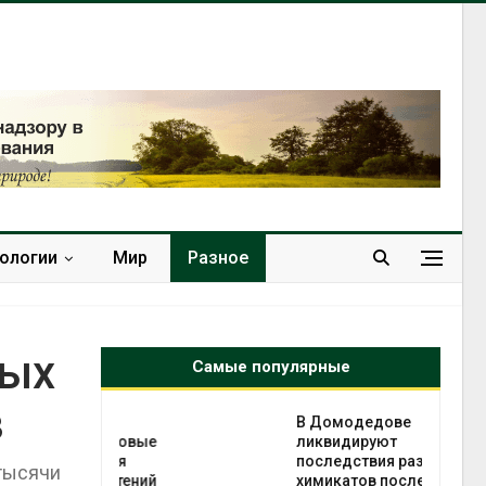
нологии
Мир
Разное
ных
Самые популярные
в
чаево-
В Домодедове
явили новые
ликвидируют
астания
последствия разлива
 тысячи
ых растений
химикатов после пожара