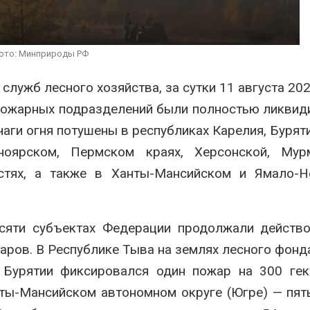
сентябре
может появит
ближайшее время
026
Авг 6, 2026
Европа теряет всё
ото: Минприроды РФ
больше лесной
В Ирбите начн
биомассы из-за засух,
расчистку Ни
вредителей и рубок
рекордного 
лужб лесного хозяйства, за сутки 11 августа 202
паводка
026
опожарных подразделений были полностью ликви
Авг 6, 2026
чаги огня потушены в республиках Карелия, Буряти
ноярском, Пермском краях, Херсонской, Мурм
астях, а также в Ханты-Мансийском и Ямало-Н
есяти субъектах Федерации продолжали действ
ров. В Республике Тыва на землях лесного фонд
 Бурятии фиксировался один пожар на 300 гек
нты-Мансийском автономном округе (Югре) — пят