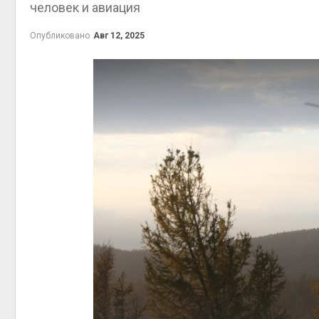
человек и авиация
на складе
Авг 6, 2
Авг 6, 2026
Опубликовано
Авг 12, 2025
Изменение климата
меняет ареалы бабочек
по всему миру
Авг 6, 2026
Авг 6, 2
В Австралии снизят
стоимость установки
солнечных панелей для
бизнеса
Авг 6, 2026
Авг 6, 2
Москвариум отметит 11-
летие трёхдневным
фестивалем
Авг 5, 2026
Авг 6, 2
В Кении противников
строительства АЭС
проверяют по статье о
терроризме