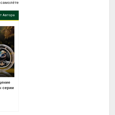
 самолёте
т Автора
щение
ы серии