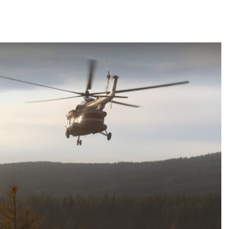
026
Авг 6, 2026
В китайской провинции
Учёные научи
Шэньси из-за паводков
производить
эвакуировали более 140
белок для ра
тыс. человек
мяса
026
Авг 6, 2026
МЕГА и ВкусВилл
Засуха в Инд
установили
увеличила п
экообменники для сбора
соли почти в 
вторсырья
Авг 6, 2026
026
В пяти стран
Учёные предложили
задержали бо
получать питьевую воду
человек в хо
из воздуха с помощью
против эколо
ветра
преступлений
026
Авг 6, 2026
Приложение «Экопульс»
Новый поряд
для контроля мусорных
нарушений кв
площадок запустят в
промышленн