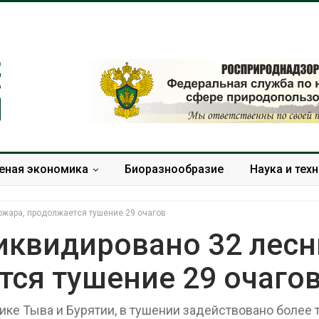
еная экономика
Биоразнообразие
Наука и тех
ожара, продолжается тушение 29 очагов
ликвидировано 32 лес
тся тушение 29 очаго
Панамский канал вновь
В горах Кара
ограничивает загрузку
Черкесии вы
судов из-за дефицита
места произр
ке Тыва и Бурятии, в тушении задействовано более
пресной воды
краснокнижн