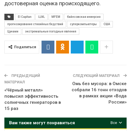
достоверная оценка происходящего.
El Capitan
LLNL
MFEM
байесовская инверсия
прогнозирование стихийных бедствий
суперкомпьютеры
США
Цунами
экстремальные погодные явления
Поделиться
ПРЕДЫДУЩИЙ
СЛЕДУЮЩИЙ МАТЕРИАЛ
МАТЕРИАЛ
Омь без мусора: в Омске
собрали 16 тонн отходов
«Чёрный металл»
в рамках акции «Вода
повысил эффективность
России»
солнечных генераторов в
15 раз
Вам также могут понравиться
Все