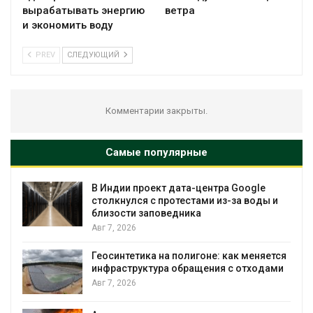
вырабатывать энергию
ветра
и экономить воду
PREV
СЛЕДУЮЩИЙ
Комментарии закрыты.
Самые популярные
нтра Google
Дождевая вода с крыш може
 из-за воды и
городам переживать жару
Авг 7, 2026
Минприроды потребовало уск
е: как меняется
строительство мусорных объе
ния с отходами
уборку контейнерных площад
Авг 7, 2026