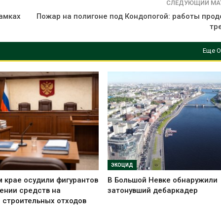
СЛЕДУЮЩИЙ МА
рамках
Пожар на полигоне под Кондопогой: работы про
тр
Еще О
ЭКОЦИД
 крае осудили фигурантов
В Большой Невке обнаружили
ении средств на
затонувший дебаркадер
 строительных отходов