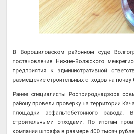
прес
Авг 5, 2026
Авг 6
Суд взыскал с
золотодобывающей
компании 145,4 млн
рублей за ущерб недрам
Авг 5, 2026
бли
Авг 6
В Ворошиловском районном суде Волгог
постановление Нижне-Волжского межрегио
предприятия к административной ответст
размещение строительных отходов на почву
Ранее специалисты Росприроднадзора сов
району провели проверку на территории Кач
площадки асфальтобетонного завода. 
строительными отходами. По итогам пров
компании штрафа в размере 400 тысяч рубле