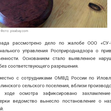
туплений
Авг 5, 2026
, 2026
В Кении пр
Новый порядок расчёта
строительс
нарушений квот на
проверяют 
промышленные выбросы
терроризм
может появиться в
Фото: pixabay.com
Авг 5, 2026
жайшее время
, 2026
рада рассмотрено дело по жалобе ООО «СУ-
нального управления Росприроднадзора о прив
венности. Основанием стало выявленное нару
 без соответствующего разрешения.
местно с сотрудниками ОМВД России по Иловл
алинского сельского поселения, вблизи производ
В ходе осмотра зафиксировано захламлени
ерки ведомство вынесло постановление о наз
й.