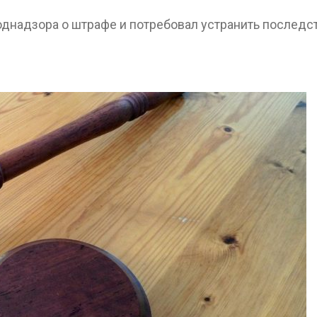
, 2026
Авг 6, 2026
днадзора о штрафе и потребовал устранить последс
В горах Карачаево-
В Домоде
Черкесии выявили новые
ликвидиру
места произрастания
последств
краснокнижных растений
химикатов
на складе
, 2026
Авг 6, 2026
Учёные научили салат
производить «животный»
Изменение
белок для растительного
меняет ар
мяса
по всему м
, 2026
Авг 6, 2026
Засуха в Индонезии
В Австрали
увеличила производство
стоимость
соли почти в 20 раз
солнечных
бизнеса
Авг 6, 2026
Авг 6, 2026
В пяти странах Амазонии
задержали более 800
Москвариум
человек в ходе операции
летие трё
против экологических
фестивале