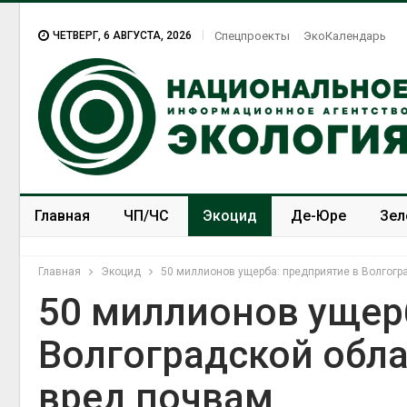
ЧЕТВЕРГ, 6 АВГУСТА, 2026
Спецпроекты
ЭкоКалендарь
Главная
ЧП/ЧС
Экоцид
Де-Юре
Зел
Спецпроекты
ЭкоЗОЖ
Главная
Экоцид
50 миллионов ущерба: предприятие в Волгогр
50 миллионов ущер
Волгоградской обла
Суд запретил
использовать
вред почвам
крокодилов для охраны
израильской тюрьмы