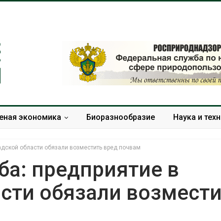
еная экономика
Биоразнообразие
Наука и тех
адской области обязали возместить вред почвам
ба: предприятие в
сти обязали возмест
Европа теряет всё
В Ирбите н
больше лесной
расчистку 
биомассы из-за засух,
рекордног
вредителей и рубок
паводка