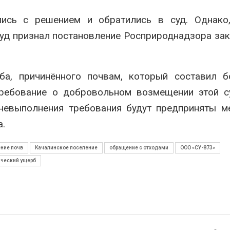
ись с решением и обратились в суд. Однако,
уд признал постановление Росприроднадзора за
а, причинённого почвам, который составил б
требование о добровольном возмещении этой с
 невыполнения требования будут предприняты 
а.
ение почв
Качалинское поселение
обращение с отходами
ООО «СУ-873»
ический ущерб