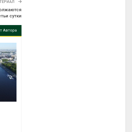
ТЕРИАЛ
должаются
етьи сутки
т Автора