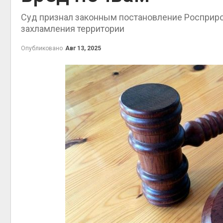
Авг 5, 2026
Авг 6
Суд признал законным постановление Росприро
захламления территории
Органические яйца
оказались «хуже для
климата»: исследование
Опубликовано
Авг 13, 2025
показало пределы
экологических расчётов
Авг 6
Авг 5, 2026
Стартовал прием заявок
на экологическую
премию
«Экопозитив-2026»
Авг 6
Авг 5, 2026
Омская область получит
ещё 598 млн рублей на
перевод частных домов
на газ
Авг 5, 2026
В Японии высаживают прибрежные
леса для защиты от цунами