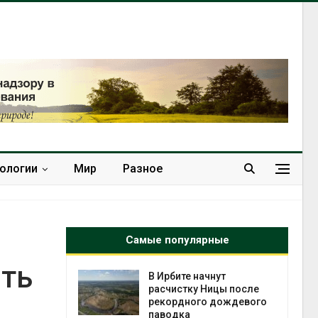
нологии
Мир
Разное
Самые популярные
ить
ачнут
Суд запретил
Ницы после
использовать
о дождевого
крокодилов для охраны
израильской тюрьмы