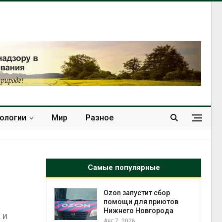
нологии
Мир
Разное
Самые популярные
й
Ozon запустит сбор
й контроль
помощи для приютов
тически
Нижнего Новгорода
 и
рок к
Авг 7, 2026