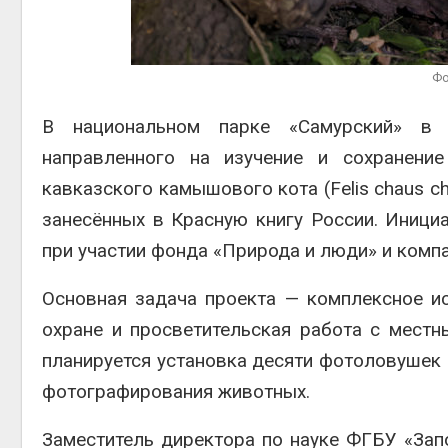
Авг 6, 20
Фо
В национальном парке «Самурский» в Д
направленного на изучение и сохранени
Авг 6, 20
кавказского камышового кота (Felis chaus chau
занесённых в Красную книгу России. Иници
при участии фонда «Природа и люди» и компа
Основная задача проекта — комплексное ис
охране и просветительская работа с местн
планируется установка десяти фотоловушек 
фотографирования животных.
Заместитель директора по науке ФГБУ «Зап