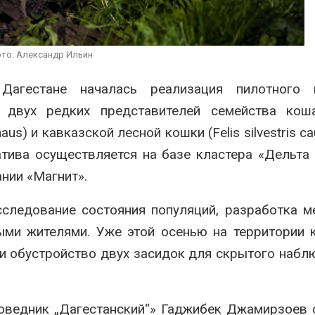
эвакуировали более 140
может обходи
тыс. человек
кондиционера
без отоплени
26
Авг 7, 2026
то: Александр Ильин
МЕГА и ВкусВилл
установили
Камчатские с
экообменники для сбора
олени набира
агестане началась реализация пилотного п
вторсырья
перед осенне
е двух редких представителей семейства кош
26
Авг 7, 2026
s) и кавказской лесной кошки (Felis silvestris ca
атива осуществляется на базе кластера «Дельта
нии «Магнит».
следование состояния популяций, разработка м
ыми жителями. Уже этой осенью на территории 
и обустройство двух засидок для скрытого набл
оведник „Дагестанский“» Гаджибек Джамирзоев 