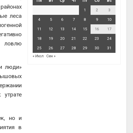
Пн
Вт
Ср
Чт
Пт
Сб
Вс
районах
1
2
3
ные леса
4
5
6
7
8
9
10
огенной
11
12
13
14
15
16
17
егативно
18
19
20
21
22
23
24
, ловлю
25
26
27
28
29
30
31
« Июл
Сен »
 и люди»
амышовых
ержании
 утрате
к, но и
иятия в