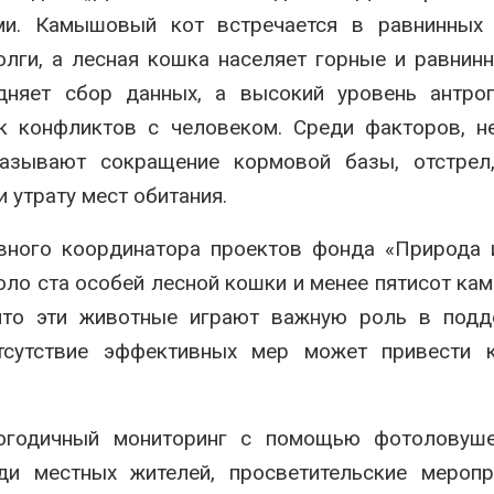
ми. Камышовый кот встречается в равнинных 
лги, а лесная кошка населяет горные и равнин
дняет сбор данных, а высокий уровень антроп
к конфликтов с человеком. Среди факторов, н
называют сокращение кормовой базы, отстрел
 утрату мест обитания.
авного координатора проектов фонда «Природа
оло ста особей лесной кошки и менее пятисот к
 что эти животные играют важную роль в подд
тсутствие эффективных мер может привести к
логодичный мониторинг с помощью фотоловуше
ди местных жителей, просветительские меропр