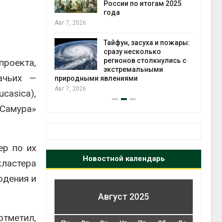
ться без
России по итогам 2025
 и почти
года
я
Авг 7, 2026
Авг 6,
Тайфун, засуха и пожары:
еверные
сразу несколько
ют вес
регионов столкнулись с
роекта,
й миграцией
экстремальными
ачьих —
природными явлениями
Авг 6,
Авг 7, 2026
ucasica),
 Самура»
ер по их
Новостной календарь
кластера
юдения и
Август 2025
отметил,