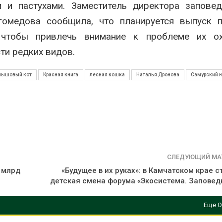
и и пастухами. Заместитель директора запове
омедова сообщила, что планируется выпуск п
 чтобы привлечь внимание к проблеме их о
ти редких видов.
мышовый кот
Красная книга
лесная кошка
Наталья Дронова
Самурский 
СЛЕДУЮЩИЙ МА
 млрд
«Будущее в их руках»: в Камчатском крае 
детская смена форума «Экосистема. Заповед
Еще О