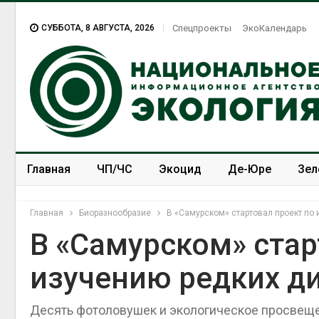
СУББОТА, 8 АВГУСТА, 2026
Спецпроекты
ЭкоКалендарь
Главная
ЧП/ЧС
Экоцид
Де-Юре
Зел
Спецпроекты
ЭкоЗОЖ
Главная
Биоразнообразие
В «Самурском» стартовал проект по
В «Самурском» стар
изучению редких д
Десять фотоловушек и экологическое просвеще