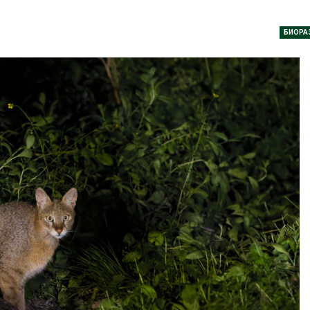
ить воду
наблюдению
26
Авг 8, 2026
БИОРА
Дождевая вода с крыш
Южная Корея 
может помочь городам
развитие сол
переживать жару
энергетики из
спроса со ст
Авг 7, 2026
Авг 7, 2026
Минприроды
потребовало ускорить
Приток воды 
строительство мусорных
водохранилищ
объектов и уборку
Камы в авгус
нерных площадок
превысить но
полтора раза
26
Авг 7, 2026
Панамский канал вновь
ограничивает загрузку
Евросоюз пот
судов из-за дефицита
увеличить вл
пресной воды
защиту приро
роста ущерба
26
Авг 7, 2026
В китайской провинции
Шэньси из-за паводков
Дом из стары