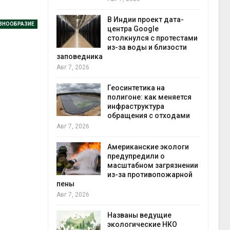
экон
Авг 7,
В Индии проект дата-
ЗНООБРАЗИЕ
центра Google
ускорит
столкнулся с протестами
нечной
из-за воды и близости
-за роста
заповедника
ороны ИИ
Авг 7, 2026
Геосинтетика на
в
полигоне: как меняется
а Волги и
инфраструктура
те может
обращения с отходами
рму почти в
конт
Авг 7, 2026
Авг 7,
Американские экологи
предупредили о
ребовал
масштабном загрязнении
ожения в
из-за противопожарной
ды на фоне
пены
 от пожаров
Авг 7, 2026
Авг 6,
Названы ведущие
х шин
экологические НКО