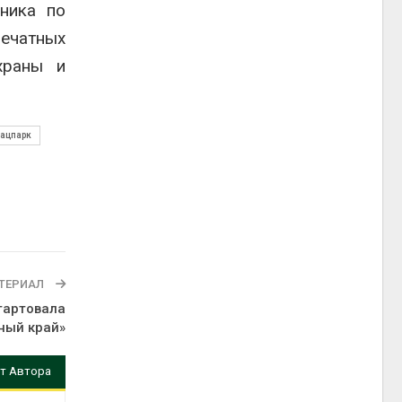
дника по
ечатных
храны и
нацпарк
ТЕРИАЛ
стартовала
ный край»
т Автора