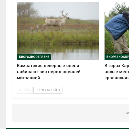
БИОРАЗНООБРАЗИЕ
БИОРАЗНООБР
Камчатские северные олени
В горах Ка
набирают вес перед осенней
новые мес
миграцией
краснокни
PREV
СЛЕДУЮЩИЙ
Ко