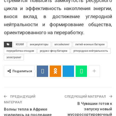
стремится повысить замкнутость ресурсного
цикла и эффективность накопления энергии,
внося вклад в достижение углеродной
нейтральности и формирование общества,
ориентированного на переработку.
KIGAM
аккумуляторы
апсайклинг
литий-ионные батареи
переработка отходов
редокс-флоу батареи
углеродная нейтральность
электролит
Поделиться
ПРЕДЫДУЩИЙ
СЛЕДУЮЩИЙ МАТЕРИАЛ
МАТЕРИАЛ
В Чувашии готов к
запуску новый
Волны тепла в Африке
мусоросортировочный
усилились за последние