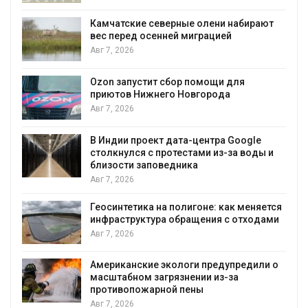
Камчатские северные олени набирают
вес перед осенней миграцией
и
Авг 7, 2026
А
Ozon запустит сбор помощи для
приютов Нижнего Новгорода
к
Авг 7, 2026
В Индии проект дата-центра Google
столкнулся с протестами из-за воды и
А
близости заповедника
Авг 7, 2026
Геосинтетика на полигоне: как меняется
инфраструктура обращения с отходами
Авг 7, 2026
Американские экологи предупредили о
масштабном загрязнении из-за
противопожарной пены
Авг 7, 2026