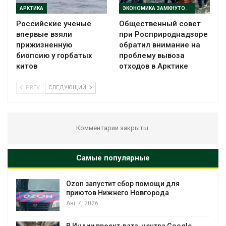
АРКТИКА
ЭКОНОМИКА ЗАМКНУТОГО ЦИКЛА
Российские ученые
Общественный совет
впервые взяли
при Росприроднадзоре
прижизненную
обратил внимание на
биопсию у горбатых
проблему вывоза
китов
отходов в Арктике
PREV
СЛЕДУЮЩИЙ
Комментарии закрыты.
Самые популярные
Ozon запустит сбор помощи для
приютов Нижнего Новгорода
Авг 7, 2026
Авг 