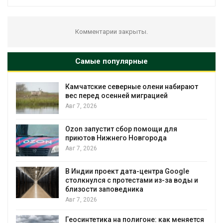
Комментарии закрыты.
Самые популярные
олени набирают
Тайфун, засуха и пожары: ср
рацией
несколько регионов столкну
экстремальными природны
явлениями
Авг 7, 2026
омощи для
города
Солнечные панели над кана
позволяют одновременно
вырабатывать энергию и эк
воду
ентра Google
ми из-за воды и
Авг 7, 2026
Дождевая вода с крыш мож
городам переживать жару
оне: как меняется
Авг 7, 2026