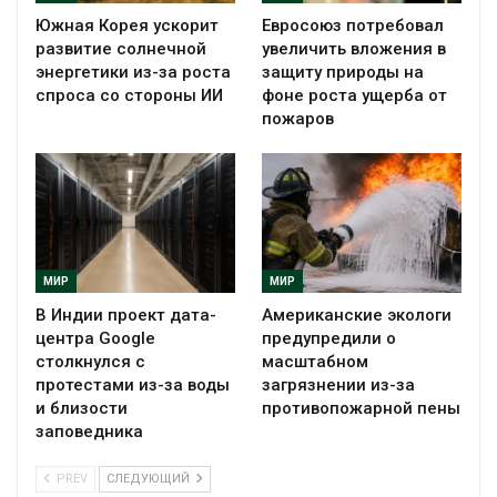
Южная Корея ускорит
Евросоюз потребовал
развитие солнечной
увеличить вложения в
энергетики из-за роста
защиту природы на
спроса со стороны ИИ
фоне роста ущерба от
пожаров
МИР
МИР
В Индии проект дата-
Американские экологи
центра Google
предупредили о
столкнулся с
масштабном
протестами из-за воды
загрязнении из-за
и близости
противопожарной пены
заповедника
PREV
СЛЕДУЮЩИЙ