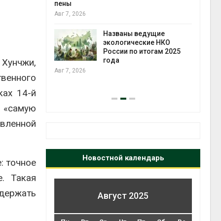
ожения в
пены
ды на фоне
Авг 7, 2026
 от пожаров
Авг 6
Названы ведущие
экологические НКО
х шин
России по итогам 2025
ться без
года
 Хунчжи,
 и почти
Авг 7, 2026
твенного
я
Авг 6
ках 14-й
 «самую
овленной
Новостной календарь
: точное
. Такая
ддержать
Август 2025