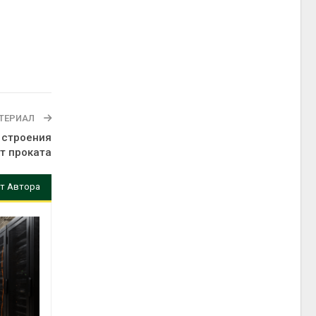
ТЕРИАЛ
 строения
т проката
т Автора