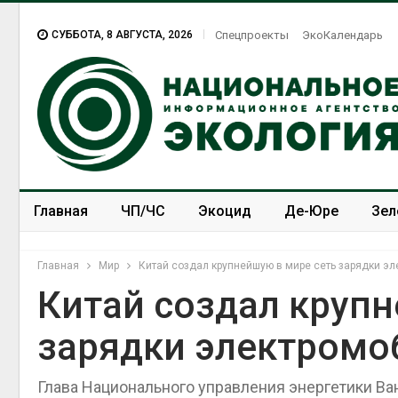
СУББОТА, 8 АВГУСТА, 2026
Спецпроекты
ЭкоКалендарь
Главная
ЧП/ЧС
Экоцид
Де-Юре
Зел
Спецпроекты
ЭкоЗОЖ
Главная
Мир
Китай создал крупнейшую в мире сеть зарядки э
Китай создал крупн
зарядки электромо
Глава Национального управления энергетики В