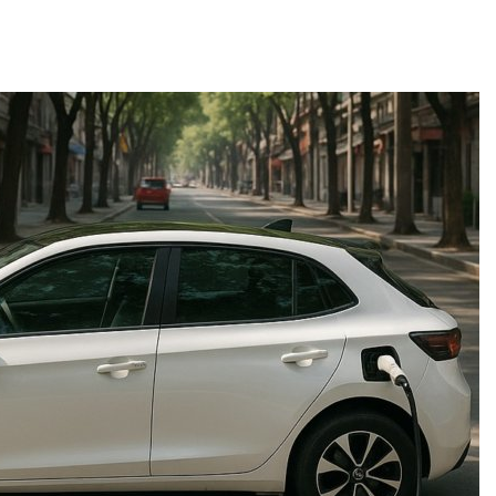
дными явлениями
Авг 8, 2026
026
Региональны
Солнечные панели над
экологически
каналами позволяют
в России фак
одновременно
ушёл от пров
вырабатывать энергию и
наблюдению
ить воду
Авг 8, 2026
026
Южная Корея
Дождевая вода с крыш
развитие сол
может помочь городам
энергетики из
переживать жару
спроса со ст
Авг 7, 2026
Авг 7, 2026
Минприроды
Приток воды 
потребовало ускорить
водохранили
строительство мусорных
Камы в авгус
объектов и уборку
превысить но
нерных площадок
полтора раза
026
Авг 7, 2026
Панамский канал вновь
Евросоюз по