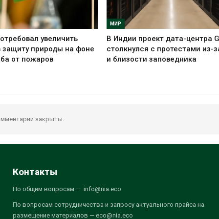
МИР
отребовал увеличить
В Индии проект дата-центра 
 защиту природы на фоне
столкнулся с протестами из-з
ба от пожаров
и близости заповедника
мментарии закрыты.
Контакты
По общим вопросам — info@nia.eco
По вопросам сотрудничества и запросу актуального прайса на
размещение материалов — eco@nia.eco