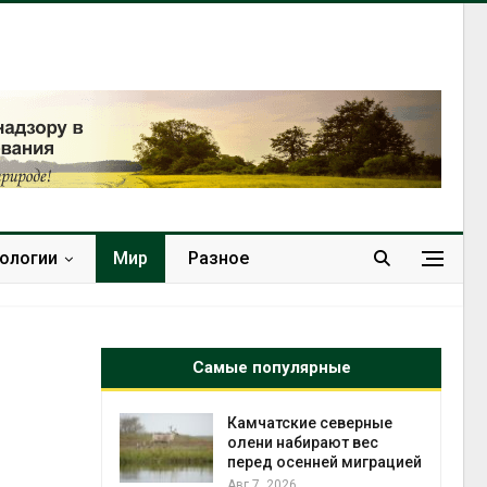
нологии
Мир
Разное
Самые популярные
к из
Камчатские северные
жет
олени набирают вес
ск жировой
перед осенней миграцией
ни
Авг 7, 2026