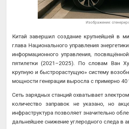
Авг 6, 2
Изображение: сгенериро
Китай завершил создание крупнейшей в ми
глава Национального управления энергетики
Авг 6, 2
информационного управления, посвящённой
пятилетки (2021–2025)
.
По словам Ван Ху
крупную и быстрорастущую» систему возобн
мощности генерации выросла с примерно 40 
Сеть зарядных станций охватывает электромо
количество заправок не указано, но акц
инфраструктура позволяет значительно обле
дальнейшее снижение углеродного следа в а