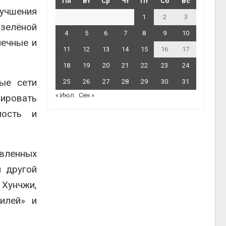
Пн
Вт
Ср
Чт
Пт
Сб
Вс
лучшения
1
2
3
 зелёной
4
5
6
7
8
9
10
нечные и
11
12
13
14
15
16
17
18
19
20
21
22
23
24
ые сети
25
26
27
28
29
30
31
« Июл
Сен »
зировать
мость и
вленных
й другой
 Хунчжи,
илей» и