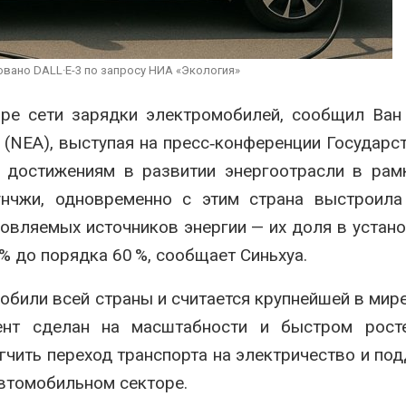
ограничивает загрузку
увеличить вл
судов из-за дефицита
защиту приро
пресной воды
роста ущерба
026
Авг 7, 2026
вано DALL·E-3 по запросу НИА «Экология»
В китайской провинции
Дом из стары
Шэньси из-за паводков
может обходи
ре сети зарядки электромобилей, сообщил Ван
эвакуировали более 140
кондиционера
 (NEA), выступая на пресс‑конференции Государс
тыс. человек
без отоплени
026
Авг 7, 2026
 достижениям в развитии энергоотрасли в рам
нчжи, одновременно с этим страна выстроила
овляемых источников энергии — их доля в устан
% до порядка 60 %, сообщает
Синьхуа
.
били всей страны и считается крупнейшей в мире
ент сделан на масштабности и быстром росте
гчить переход транспорта на электричество и по
втомобильном секторе.