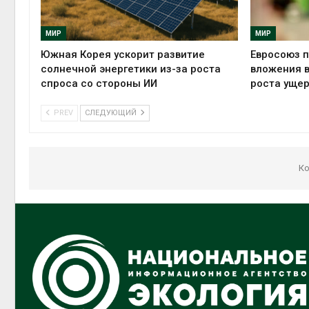
МИР
МИР
Южная Корея ускорит развитие
Евросоюз п
солнечной энергетики из-за роста
вложения в
спроса со стороны ИИ
роста ущер
PREV
СЛЕДУЮЩИЙ
Ко