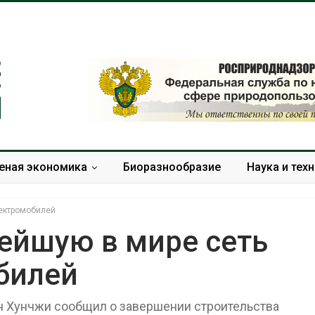
еная экономика
Биоразнообразие
Наука и тех
лектромобилей
ейшую в мире сеть
билей
Тайфун, засуха и пожары:
Микропласти
сразу несколько
упаковки мо
регионов столкнулись с
усиливать ри
ан Хунчжи сообщил о завершении строительства
экстремальными
болезни пече