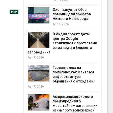
прир
Авг 7
Ozon запустит сбор
МИР
й
помощи для приютов
й контроль
Нижнего Новгорода
тически
Авг 7, 2026
ерок к
В Индии проект дата-
экон
центра Google
Авг 7
столкнулся с протестами
 ускорит
из-за воды и близости
нечной
заповедника
-за роста
Авг 7, 2026
ороны ИИ
Геосинтетика на
полигоне: как меняется
в
инфраструктура
ща Волги и
обращения с отходами
те может
Авг 7, 2026
рму почти в
конт
Американские экологи
Авг 7
предупредили о
масштабном загрязнении
требовал
из-за противопожарной