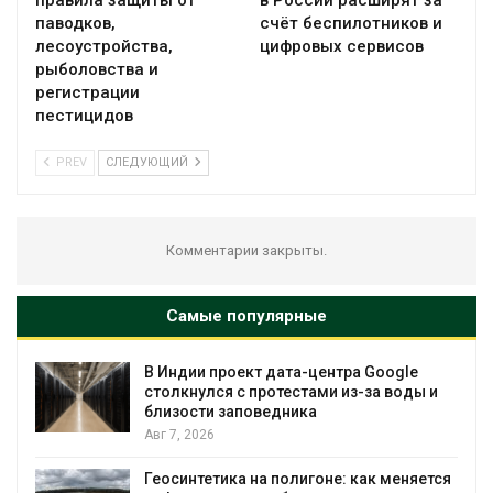
правила защиты от
в России расширят за
паводков,
счёт беспилотников и
лесоустройства,
цифровых сервисов
рыболовства и
регистрации
пестицидов
PREV
СЛЕДУЮЩИЙ
Комментарии закрыты.
Самые популярные
В Индии проект дата-центра Google
столкнулся с протестами из-за воды и
близости заповедника
Авг 7, 2026
Геосинтетика на полигоне: как меняется