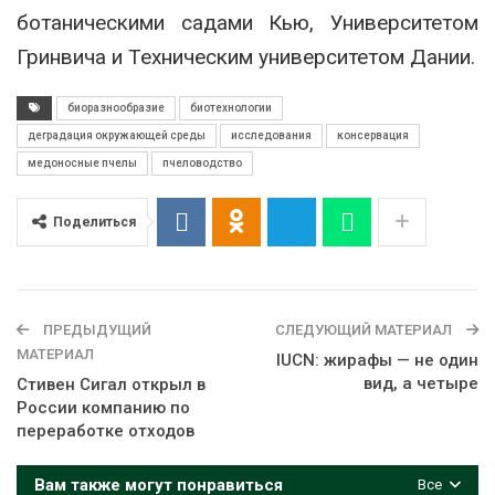
ботаническими садами Кью, Университетом
Гринвича и Техническим университетом Дании.
биоразнообразие
биотехнологии
деградация окружающей среды
исследования
консервация
медоносные пчелы
пчеловодство
Поделиться
ПРЕДЫДУЩИЙ
СЛЕДУЮЩИЙ МАТЕРИАЛ
МАТЕРИАЛ
IUCN: жирафы — не один
вид, а четыре
Стивен Сигал открыл в
России компанию по
переработке отходов
Вам также могут понравиться
Все