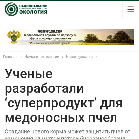
Главная
Наука и технологии
Исследования
Ученые
разработали
‘суперпродукт’ для
медоносных пчел
Создание нового корма может защитить пчел от
изменения климата и потери биоразнообразия