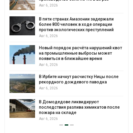
бизнеса
Авг 6, 2026
Москвариум отметит 11-летие
трёхдневным фестивалем
Авг 5, 2026
В Кении противников строительства АЭС
от
проверяют по статье о терроризме
Авг 5, 2026
Суд запретил использовать крокодилов
для охраны израильской тюрьмы
Авг 5, 2026
Органические яйца оказались «хуже для
климата»: исследование показало
пределы экологических расчётов
е
Авг 5, 2026