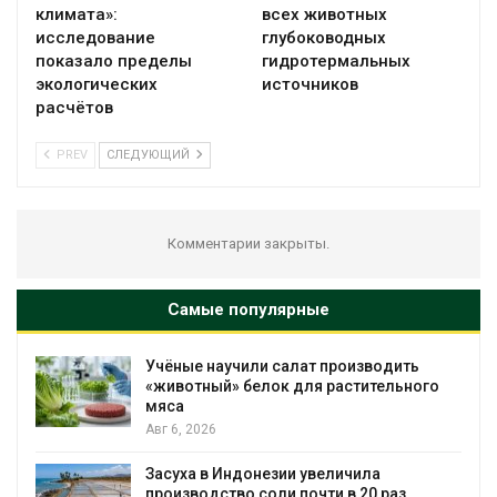
климата»:
всех животных
исследование
глубоководных
показало пределы
гидротермальных
экологических
источников
расчётов
PREV
СЛЕДУЮЩИЙ
Комментарии закрыты.
Самые популярные
Изменение климата меняет ареалы
бабочек по всему миру
Авг 6, 2026
В Австралии снизят стоимость
установки солнечных панелей для