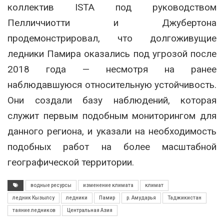
коллектив ISTA под руководством
Пелличчиотти и Джубертона
продемонстрировал, что долгоживущие
ледники Памира оказались под угрозой после
2018 года — несмотря на ранее
наблюдавшуюся относительную устойчивость
.
Они создали базу наблюдений, которая
служит первым подобным мониторингом для
данного региона, и указали на необходимость
подобных работ на более масштабной
географической территории.
водные ресурсы
изменение климата
климат
ледник Кызылсу
ледники
Памир
р. Амударья
Таджикистан
таяние ледников
Центральная Азия