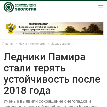
Главная
Наука и технологии
Исследования
Ледники Памира
стали терять
устойчивость после
2018 года
Учёные выявили сокращение снегопадов и
усиление таяния в бассейне ледника Кызылсу