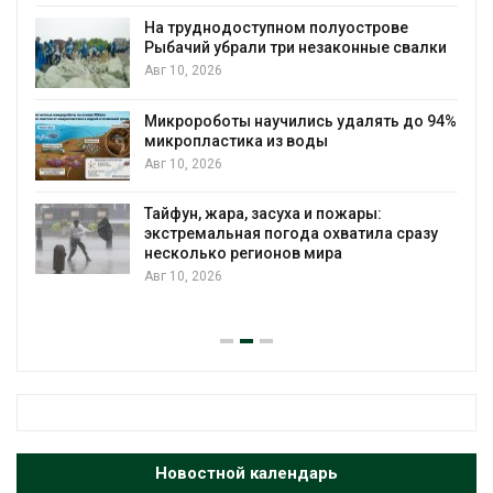
днодоступном полуострове
Региональны
й убрали три незаконные свалки
в России фак
2026
наблюдени
Авг 8, 2026
оботы научились удалять до 94%
ластика из воды
Южная Корея
2026
солнечной эн
спроса со с
Авг 7, 2026
 жара, засуха и пожары:
мальная погода охватила сразу
ько регионов мира
Приток воды
Камы в авгу
2026
почти в полт
Авг 7, 2026
Новостной календарь