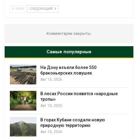
PREV
СЛЕДУЮЩИЙ
Комментарии закрыты.
Самые популярные
у изъяли более 550
Жара «довод
ьерских ловушек
провоцирует
2026
Авг 9, 2026
х России появятся «народные
Банановые с
превращают 
сырьё
2026
Авг 9, 2026
х Кубани создали новую
Микропласти
ную территорию
усиливать р
2026
Авг 8, 2026