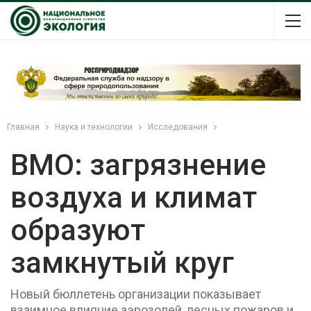
Главная
Наука и технологии
Исследования
ВМО: загрязнение
воздуха и климат
образуют
замкнутый круг
Новый бюллетень организации показывает
взаимное влияние аэрозолей, лесных пожаров и