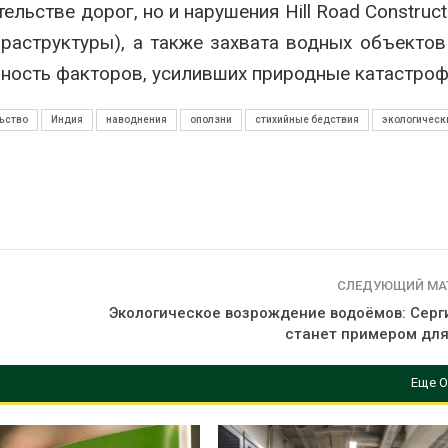
ельстве дорог, но и нарушения Hill Road Construct
раструктуры), а также захвата водных объектов
упность факторов, усиливших природные катастроф
ьство
Индия
наводнения
оползни
стихийные бедствия
экологическ
СЛЕДУЮЩИЙ МА
Экологическое возрождение водоёмов: Серг
станет примером для
Еще О