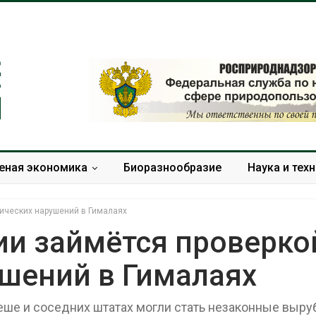
еная экономика
Биоразнообразие
Наука и тех
ических нарушений в Гималаях
ии займётся проверко
ушений в Гималаях
девая вода с крыш
Южная Корея ускорит
ет помочь городам
развитие солнечной
еживать жару
энергетики из-за роста
ше и соседних штатах могли стать незаконные выру
спроса со стороны ИИ
7, 2026