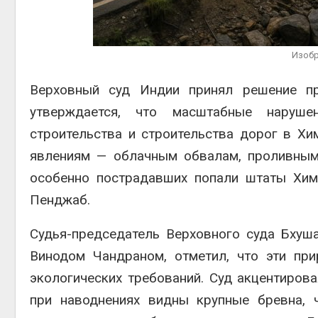
вто
Авг 6, 2026
Уч
Изобр
пол
из 
вет
Верховный суд Индии принял решение пр
Авг 6, 2026
утверждается, что масштабные наруше
строительства и строительства дорог в Х
явлениям — облачным обвалам, проливным
особенно пострадавших попали штаты Хим
Пенджаб.
Судья-председатель Верховного суда Бхуша
Винодом Чандраном, отметил, что эти пр
экологических требований. Суд акцентиров
при наводнениях видны крупные бревна, 