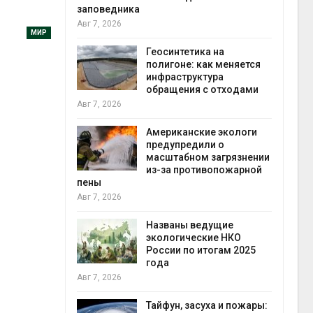
заповедника
Авг 7, 2026
М
МИР
п
Геосинтетика на
с
полигоне: как меняется
о
в
инфраструктура
контейнерных 
обращения с отходами
Авг 7, 2026
Авг 7, 2026
П
Американские экологи
о
предупредили о
с
е
масштабном загрязнении
п
ов
из-за противопожарной
Авг 6, 2026
пены
Авг 7, 2026
В
Ш
Названы ведущие
э
экологические НКО
т
России по итогам 2025
Авг 6, 2026
года
Авг 7, 2026
М
у
Тайфун, засуха и пожары:
э