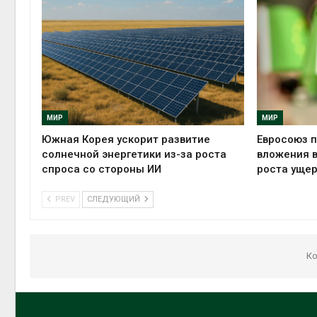
МИР
МИР
Южная Корея ускорит развитие
Евросоюз п
солнечной энергетики из-за роста
вложения в
спроса со стороны ИИ
роста ущер
PREV
СЛЕДУЮЩИЙ
Ко