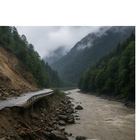
Авг 7, 2026
нприроды
ребовало ускорить
Приток воды в
оительство мусорных
водохранилища Волги и
ектов и уборку
Камы в августе может
ощадок
превысить норму почти 
полтора раза
Авг 7, 2026
амский канал вновь
аничивает загрузку
Евросоюз потребовал
ов из-за дефицита
увеличить вложения в
сной воды
защиту природы на фон
роста ущерба от пожар
Авг 7, 2026
итайской провинции
ьси из-за паводков
Дом из старых шин
куировали более 140
может обходиться без
. человек
кондиционера и почти
без отопления
Авг 7, 2026
А и ВкусВилл
ановили
Камчатские северные
обменники для сбора
олени набирают вес