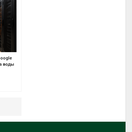
Google
а воды