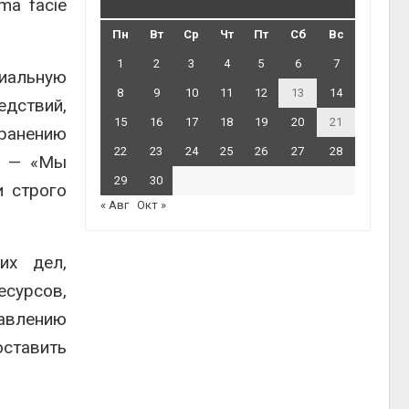
ma facie
Пн
Вт
Ср
Чт
Пт
Сб
Вс
1
2
3
4
5
6
7
циальную
8
9
10
11
12
13
14
едствий,
15
16
17
18
19
20
21
ранению
22
23
24
25
26
27
28
ть — «Мы
29
30
и строго
« Авг
Окт »
их дел,
есурсов,
авлению
оставить