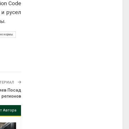
ion Code
 и русел
ы.
ие нормы
ТЕРИАЛ
иев Посад
 регионов
т Автора