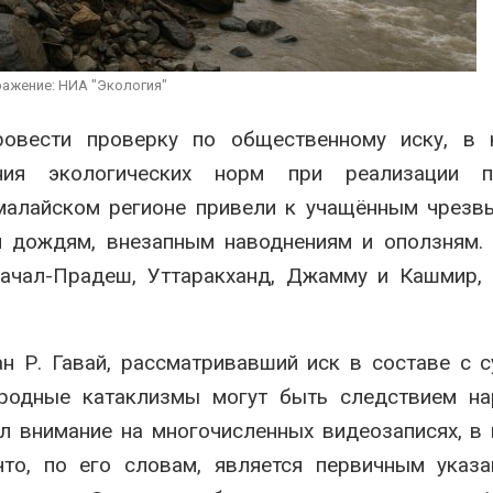
рсырья
перед осенней миграци
Авг 7, 2026
ёные предложили
Ozon запустит сбор
ажение: НИА "Экология"
учать питьевую воду
помощи для приютов
воздуха с помощью
Нижнего Новгорода
ра
овести проверку по общественному иску, в 
Авг 7, 2026
ния экологических норм при реализации п
ималайском регионе привели к учащённым чрез
 дождям, внезапным наводнениям и оползням. 
ачал-Прадеш, Уттаракханд, Джамму и Кашмир, 
н Р. Гавай, рассматривавший иск в составе с с
иродные катаклизмы могут быть следствием на
ал внимание на многочисленных видеозаписях, в
что, по его словам, является первичным указ