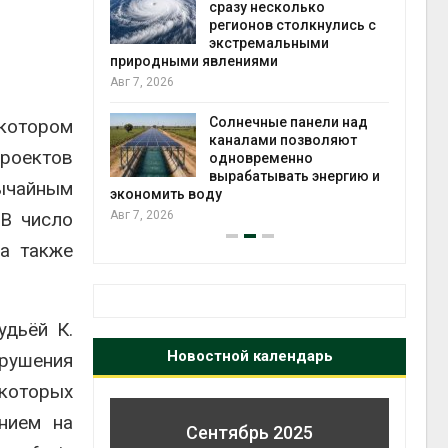
ей
сразу несколько
в
регионов столкнулись с
Авг 6, 2026
экстремальными
природными явлениями
У
Авг 7, 2026
п
и
Солнечные панели над
в
котором
каналами позволяют
Авг 6, 2026
роектов
одновременно
вырабатывать энергию и
вычайным
экономить воду
В число
Авг 7, 2026
а также
удьёй К.
Новостной календарь
рушения
 которых
анием на
Сентябрь 2025