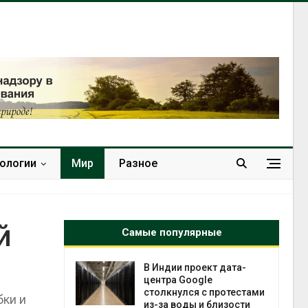
нологии
Мир
Разное
й
Самые популярные
В Индии проект дата-
Д
центра Google
м
столкнулся с протестами
п
бки и
из-за воды и близости
А