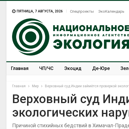
ПЯТНИЦА, 7 АВГУСТА, 2026
Спецпроекты
ЭкоКалендарь
Главная
ЧП/ЧС
Экоцид
Де-Юре
Зел
Спецпроекты
ЭкоЗОЖ
Главная
Мир
Верховный суд Индии займётся проверкой эколог
Верховный суд Инд
экологических нар
Дож
мож
пер
Причиной стихийных бедствий в Химачал-Праде
Авг 