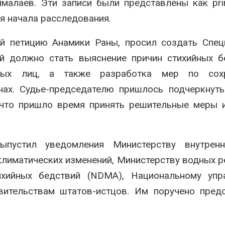
малаев. Эти записи были представлены как pri
я начала расследования.
ий петицию Анамики Раны, просил создать Спе
ой должно стать выяснение причин стихийных б
стных лиц, а также разработка мер по сох
онах. Судье-председателю пришлось подчеркну
, что пришло время принять решительные меры 
ыпустил уведомления Министерству внутренн
лиматических изменений, Министерству водных р
хийных бедствий (NDMA), Национальному упр
вительствам штатов-истцов. Им поручено пред