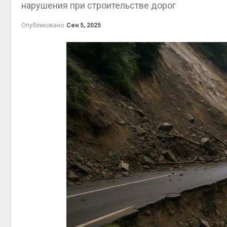
нарушения при строительстве дорог
Ми
Опубликовано
Сен 5, 2025
пот
стр
объ
контейнерных пл
Авг 7, 2026
Пан
огр
суд
пре
Авг 6, 2026
В к
Шэн
эва
тыс
Авг 6, 2026
МЕГ
уст
эко