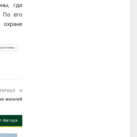
ны, где
. По его
 охране
осистемы
ТЕРИАЛ
ни жизней
т Автора