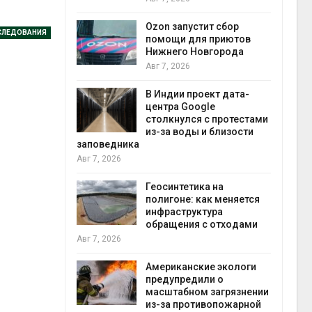
прир
Авг 7
Ozon запустит сбор
СЛЕДОВАНИЯ
й
помощи для приютов
й контроль
Нижнего Новгорода
тически
Авг 7, 2026
ерок к
В Индии проект дата-
экон
центра Google
Авг 7
столкнулся с протестами
 ускорит
из-за воды и близости
нечной
заповедника
-за роста
Авг 7, 2026
ороны ИИ
Геосинтетика на
полигоне: как меняется
в
инфраструктура
ща Волги и
обращения с отходами
те может
Авг 7, 2026
рму почти в
конт
Американские экологи
Авг 7
предупредили о
масштабном загрязнении
требовал
из-за противопожарной