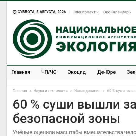
СУББОТА, 8 АВГУСТА, 2026
Спецпроекты
ЭкоКалендарь
Главная
ЧП/ЧС
Экоцид
Де-Юре
Зел
Спецпроекты
ЭкоЗОЖ
Главная
Наука и технологии
Исследования
60 % суши вышл
60 % суши вышли з
безопасной зоны
Учёные оценили масштабы вмешательства челов