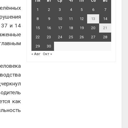
Пн
Вт
Ср
Чт
Пт
Сб
Вс
елённых
1
2
3
4
5
6
7
арушения
8
9
10
11
12
13
14
 37 и 14
15
16
17
18
19
20
21
раженные
22
23
24
25
26
27
28
главным
29
30
« Авг
Окт »
человека
зводства
черкнул
одитель
ется как
льность