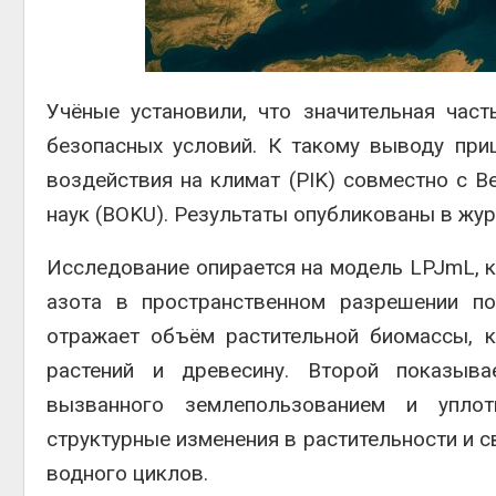
Авг 6, 2
Учёные установили, что значительная час
безопасных условий. К такому выводу при
воздействия на климат (PIK) совместно с 
Авг 6, 2
наук (BOKU). Результаты опубликованы в жу
Исследование опирается на модель LPJmL, к
азота в пространственном разрешении по
отражает объём растительной биомассы, к
растений и древесину. Второй показывае
вызванного землепользованием и уплот
структурные изменения в растительности и с
водного циклов.