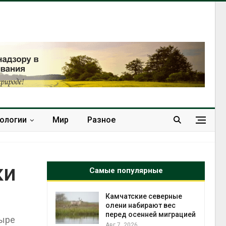
нологии
Мир
Разное
ки
Самые популярные
к из
Камчатские северные
жет
олени набирают вес
ск жировой
перед осенней миграцией
тыре
ни
Авг 7, 2026