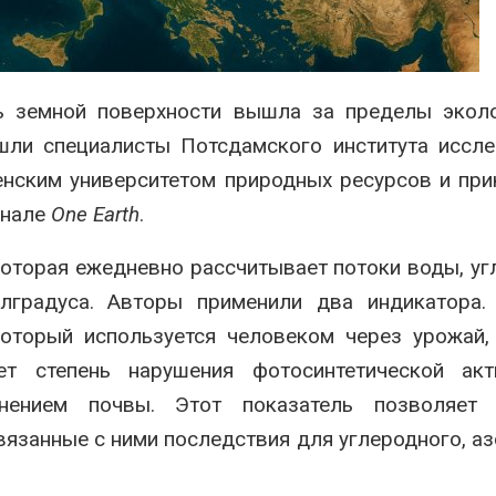
ограничивает загрузку
увеличить вл
судов из-за дефицита
защиту приро
пресной воды
роста ущерба
026
Авг 7, 2026
ть земной поверхности вышла за пределы экол
В китайской провинции
Дом из стары
Шэньси из-за паводков
может обходи
шли специалисты Потсдамского института иссл
эвакуировали более 140
кондиционера
тыс. человек
без отоплени
Венским университетом природных ресурсов и пр
026
Авг 7, 2026
рнале
One Earth
.
оторая ежедневно рассчитывает потоки воды, уг
лградуса. Авторы применили два индикатора.
оторый используется человеком через урожай,
т степень нарушения фотосинтетической акти
нением почвы. Этот показатель позволяет 
вязанные с ними последствия для углеродного, аз