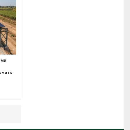
ами
омить