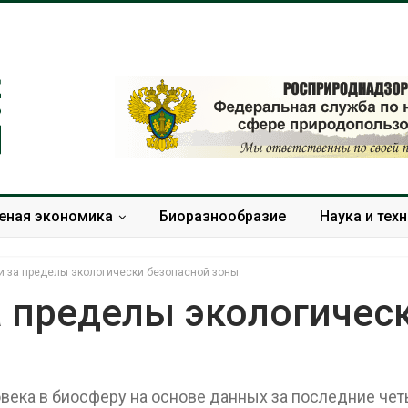
еная экономика
Биоразнообразие
Наука и тех
и за пределы экологически безопасной зоны
а пределы экологичес
Тайфун, засуха и пожары:
Микропласти
сразу несколько
упаковки мо
регионов столкнулись с
усиливать ри
ека в биосферу на основе данных за последние че
экстремальными
болезни пече