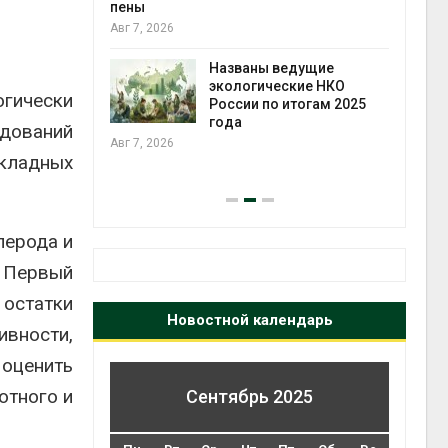
ожения в
пены
ды на фоне
Авг 7, 2026
 от пожаров
Авг 6
Названы ведущие
экологические НКО
огически
х шин
России по итогам 2025
ться без
года
едований
 и почти
Авг 7, 2026
я
икладных
Авг 6
лерода и
 Первый
 остатки
Новостной календарь
вности,
оценить
отного и
Сентябрь 2025