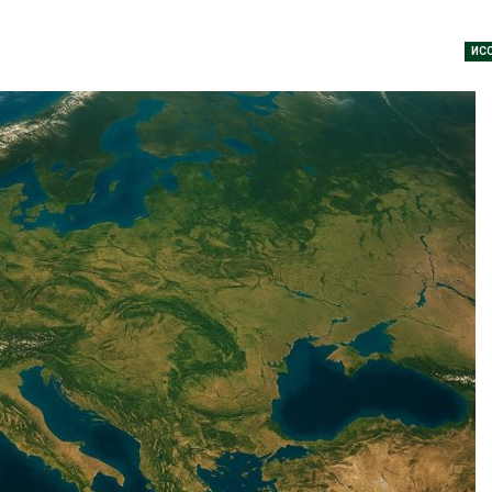
дными явлениями
Авг 8, 2026
026
ИС
Региональны
Солнечные панели над
экологически
каналами позволяют
в России фак
одновременно
ушёл от пров
вырабатывать энергию и
наблюдению
ить воду
Авг 8, 2026
026
Южная Корея
Дождевая вода с крыш
развитие сол
может помочь городам
энергетики из
переживать жару
спроса со ст
Авг 7, 2026
Авг 7, 2026
Минприроды
Приток воды 
потребовало ускорить
водохранили
строительство мусорных
Камы в авгус
объектов и уборку
превысить но
нерных площадок
полтора раза
026
Авг 7, 2026
Панамский канал вновь
Евросоюз по