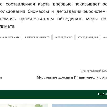
о составленная карта впервые показывает зо
пользования биомассы и деградации экосистем
 помочь правительствам объединить меры по
лимата.
енение климата
изменения климата
исследование
углеродный цикл
эк
СЛЕДУЮЩИЙ МА
я
Муссонные дожди в Индии унесли сот
Еще О