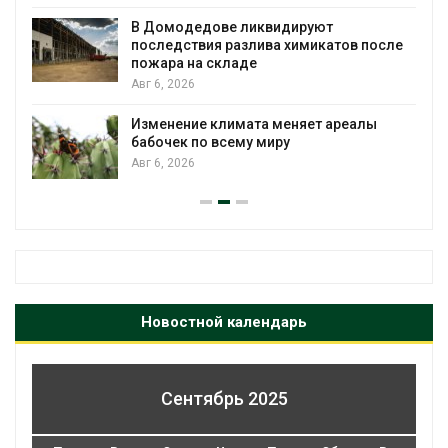
Органические яйца оказались «хуже для
климата»: исследование показало
е
пределы экологических расчётов
Авг 5, 2026
Стартовал прием заявок на
экологическую премию
«Экопозитив-2026»
Авг 5, 2026
Новостной календарь
Сентябрь 2025