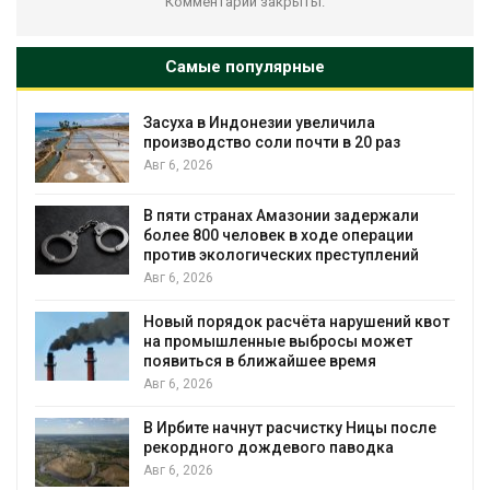
Комментарии закрыты.
Самые популярные
В Австралии снизят стоимость
установки солнечных панелей для
бизнеса
Авг 6, 2026
Москвариум отметит 11-летие
трёхдневным фестивалем
Авг 5, 2026
от
В Кении противников строительства АЭС
проверяют по статье о терроризме
Авг 5, 2026
Суд запретил использовать крокодилов
для охраны израильской тюрьмы
Авг 5, 2026