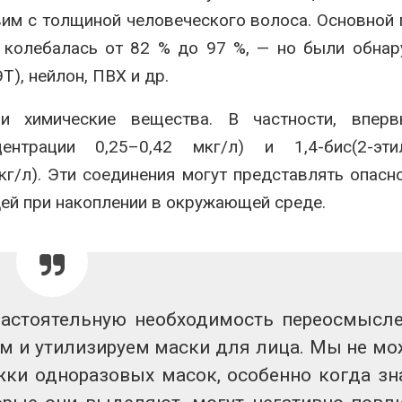
вим с толщиной человеческого волоса. Основной
х колебалась от 82 % до 97 %, — но были обна
Т), нейлон, ПВХ и др.
и химические вещества. В частности, впер
трации 0,25–0,42 мкг/л) и 1,4-бис(2-этил
кг/л). Эти соединения могут представлять опасн
дей при накоплении в окружающей среде.
настоятельную
необходимость
переосмысл
ем
и
утилизируем
маски
для лица
.
Мы
не
мо
жки
одноразовых
масок
,
особенно
когда
зн