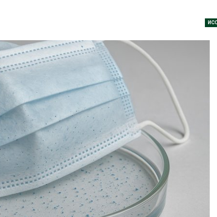
Авг 7, 2026
Банановые стебли в
ИС
Бангладеш превращают в
Дом из стары
текстиль и экспортное
может обход
сырьё
кондиционера
без отоплени
026
Авг 7, 2026
Микропластик из
упаковки может
Камчатские 
усиливать риск жировой
олени набира
болезни печени
перед осенне
026
Авг 7, 2026
Региональный
Ozon запусти
экологический контроль
помощи для 
в России фактически
Нижнего Нов
ушёл от проверок к
Авг 7, 2026
дению
026
В Индии прое
центра Googl
Южная Корея ускорит
столкнулся с
развитие солнечной
из-за воды и
энергетики из-за роста
заповедника