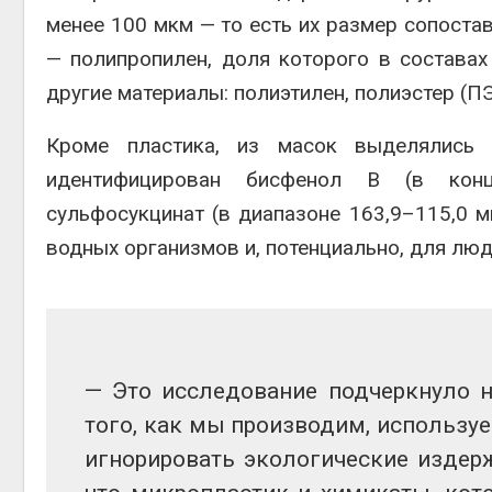
менее 100 мкм — то есть их размер сопоста
— полипропилен, доля которого в состава
другие материалы: полиэтилен, полиэстер (ПЭ
Кроме пластика, из масок выделялись 
идентифицирован бисфенол B (в концен
сульфосукцинат (в диапазоне 163,9–115,0 м
водных организмов и, потенциально, для лю
— Это
исследование
подчеркнуло
того,
как
мы
производим
,
использу
игнорировать
экологические
издер