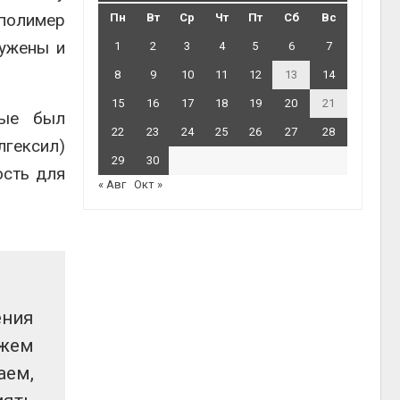
 полимер
Пн
Вт
Ср
Чт
Пт
Сб
Вс
ружены и
1
2
3
4
5
6
7
8
9
10
11
12
13
14
15
16
17
18
19
20
21
вые был
22
23
24
25
26
27
28
гексил)
29
30
ость для
« Авг
Окт »
ения
жем
аем
,