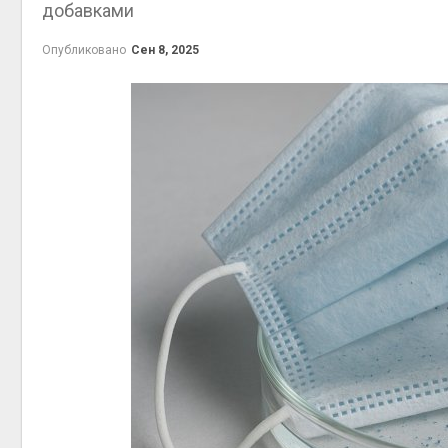
добавками
пены
Авг 7, 2026
Опубликовано
Сен 8, 2025
Названы ведущие
экологические НКО
России по итогам 2025
Авг 9, 2
года
Авг 7, 2026
Тайфун, засуха и пожары:
сразу несколько
регионов столкнулись с
Авг 8, 2
экстремальными
природными явлениями
Авг 7, 2026
Солнечные панели над
каналами позволяют
наблю
одновременно
Авг 8, 2
вырабатывать энергию и
экономить воду
Авг 7, 2026