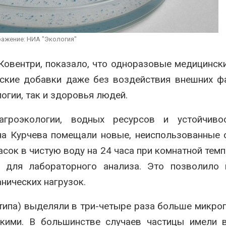
спроса со стороны ИИ
Авг 7, 2026
026
Геосинтетика
Приток воды в
полигоне: ка
ажение: НИА "Экология"
водохранилища Волги и
инфраструкт
Камы в августе может
обращения с
превысить норму почти в
Ковентри
, показало, что одноразовые медицинск
Авг 7, 2026
а раза
ские добавки даже без воздействия внешних ф
026
огии, так и здоровья людей.
агроэкологии, водных ресурсов и устойчиво
на Курчевa помещали новые, неиспользованные
сок в чистую воду на 24 часа при комнатной темп
 для лабораторного анализа. Это позволило 
нических нагрузок.
типа) выделяли в три-четыре раза больше микро
скими. В большинстве случаев частицы имели 