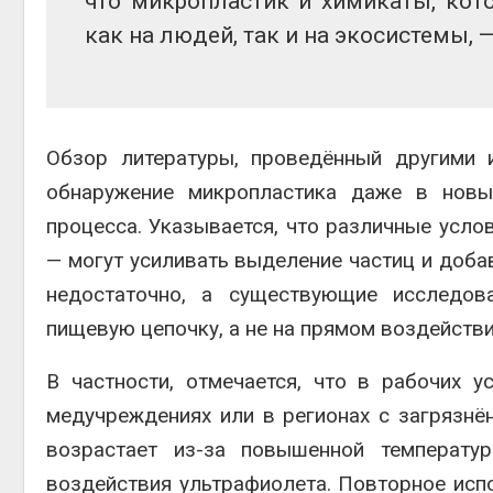
что
микропластик
и
химикаты
, ко
как
на
людей
, так
и
на
экосистемы
,
Обзор литературы, проведённый другими и
обнаружение микропластика даже в новы
процесса. Указывается, что различные усло
— могут усиливать выделение частиц и доба
недостаточно, а существующие исследов
пищевую цепочку, а не на прямом воздействи
В частности, отмечается, что в рабочих у
медучреждениях или в регионах с загрязн
возрастает из-за повышенной температур
воздействия ультрафиолета. Повторное исп