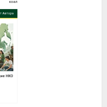
коал
т Автора
кие НКО