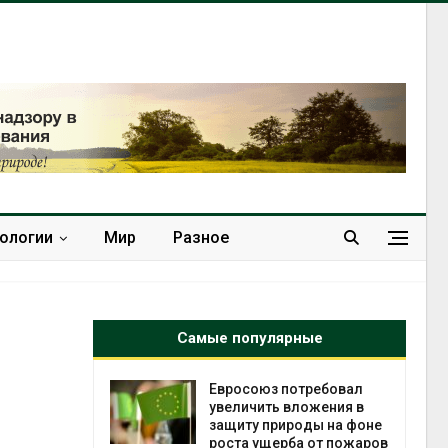
нологии
Мир
Разное
Самые популярные
требовал
Американские экологи
ожения в
предупредили о
оды на фоне
масштабном загрязнении
 от пожаров
из-за противопожарной