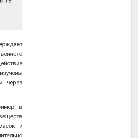
иять
верждает
венного
действие
 изучены
и через
ример, в
 веществ
масок и
нительно