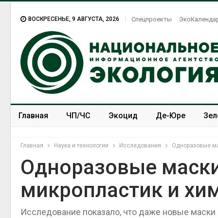
ВОСКРЕСЕНЬЕ, 9 АВГУСТА, 2026
Спецпроекты
ЭкоКаленда
Главная
ЧП/ЧС
Экоцид
Де-Юре
Зел
Спецпроекты
ЭкоЗОЖ
Главная
Наука и технологии
Исследования
Одноразовые ма
Одноразовые маск
микропластик и хи
Американские экологи
предупредили о
масштабном загрязнении
Исследование показало, что даже новые маски
из-за противопожарной