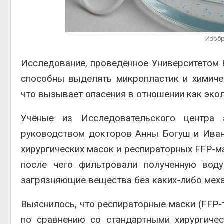
Дождевая вода с крыш
может помочь городам
Авг 7, 2
переживать жару
Авг 7, 2026
Изобр
Минприроды
потребовало ускорить
Исследование, проведённое
Университетом
строительство мусорных
полтор
способны выделять микропластик и химиче
объектов и уборку
Авг 7, 2
контейнерных площадок
что вызывает опасения в отношении как экол
Авг 7, 2026
Учёные из Исследовательского центра 
руководством докторов Анны Богуш и Ива
хирургических масок и респираторных FFP-ма
после чего фильтровали полученную воду
загрязняющие вещества без каких-либо меха
Выяснилось, что респираторные маски (FFP-
по сравнению со стандартными хирургиче