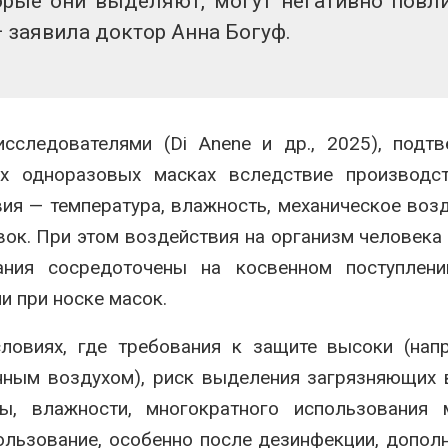
торые
они
выделяют
,
могут
негативно
повл
—
заявила
доктор
Анна
Богуф
.
сследователями (Di Anene и др., 2025), подт
х одноразовых масках вследствие производст
вия — температура, влажность, механическое воз
вок. При этом воздействия на организм человека
ания сосредоточены на косвенном поступлени
и при носке масок.
словиях, где требования к защите высоки (нап
ённым воздухом), риск выделения загрязняющих
ы, влажности, многократного использования 
ользование, особенно после дезинфекции, допол