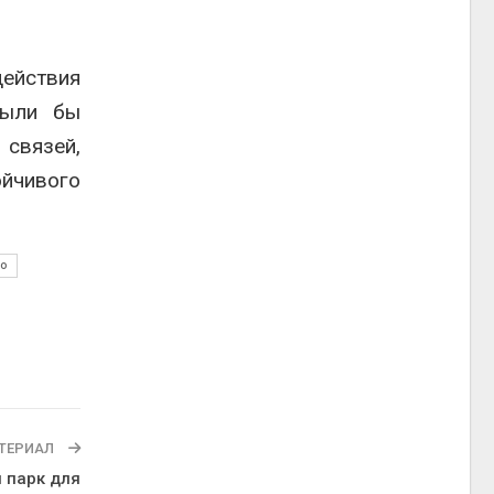
действия
были бы
 связей,
ойчивого
о
ТЕРИАЛ
 парк для