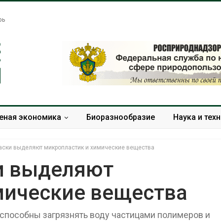
рь
еная экономика
Биоразнообразие
Наука и тех
ски выделяют микропластик и химические вещества
и выделяют
мические вещества
Жара «доводит» до
Евросоюз по
самоубийства и
увеличить вл
провоцирует убийство
защиту прир
 способны загрязнять воду частицами полимеров и
роста ущерба
Авг 9, 2026