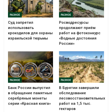
РАЗНОЕ
РАЗНОЕ
Суд запретил
Росводресурсы
использовать
продолжают приём
крокодилов для охраны
работ на фотоконкурс
израильской тюрьмы
«Водные достояния
России»
РАЗНОЕ
РАЗНОЕ
Банк России выпустил
В Бурятии завершили
в обращение памятные
обследование
серебряные монеты
лесовосстановительных
серии «Красная книга»
работ на 1,5 тыс.
гектаров