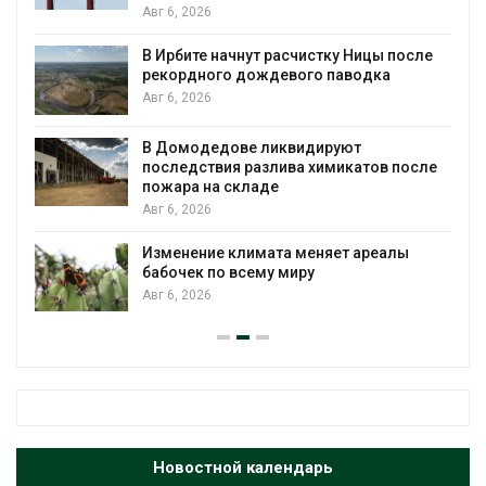
Суд запретил испол
т расчистку Ницы после
для охраны израил
ождевого паводка
Авг 5, 2026
Органические яйца 
 ликвидируют
климата»: исследов
азлива химикатов после
пределы экологичес
аде
Авг 5, 2026
Стартовал прием за
мата меняет ареалы
экологическую пре
ему миру
«Экопозитив-2026»
Авг 5, 2026
Новостной календарь