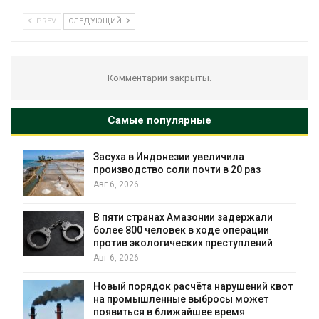
PREV
СЛЕДУЮЩИЙ
Комментарии закрыты.
Самые популярные
незии увеличила
В Австралии снизят
оли почти в 20 раз
установки солнечны
бизнеса
Авг 6, 2026
х Амазонии задержали
Москвариум отметит
овек в ходе операции
трёхдневным фести
ических преступлений
Авг 5, 2026
 расчёта нарушений квот
В Кении противнико
ные выбросы может
проверяют по статье
лижайшее время
Авг 5, 2026