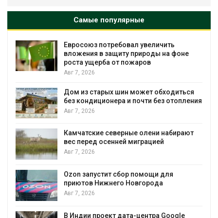
Самые популярные
Евросоюз потребовал увеличить
вложения в защиту природы на фоне
роста ущерба от пожаров
Авг 7, 2026
Дом из старых шин может обходиться
без кондиционера и почти без отопления
Авг 7, 2026
Камчатские северные олени набирают
и
вес перед осенней миграцией
Авг 7, 2026
А
Ozon запустит сбор помощи для
к
приютов Нижнего Новгорода
Авг 7, 2026
В Индии проект дата-центра Google