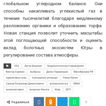
глобальном углеродном балансе. Они
способны накапливать углекислый газ в
течение тысячелетий благодаря медленному
разложению органики и образованию торфа.
Новая станция позволит уточнить масштабы
этой поглощающей способности и оценить
вклад болотных экосистем Югры в
регулирование состава атмосферы.
ESG
Антон Шашкин
Ваделыпское месторождение
Виктор Сорокин
выбросы
Денис Парамошин
Минобрнауки РФ
парниковые газы
поглощение углерода
Роман Кучин
Салым Петролеум Девелопмент
углекислый газ
ХМАО
экомониторинг
югорские болота
Югра
ЮГУ
Поделиться