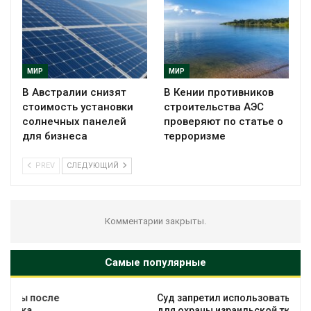
МИР
МИР
В Австралии снизят
В Кении противников
стоимость установки
строительства АЭС
солнечных панелей
проверяют по статье о
для бизнеса
терроризме
PREV
СЛЕДУЮЩИЙ
Комментарии закрыты.
Самые популярные
Суд запретил использовать крокодилов
для охраны израильской тюрьмы