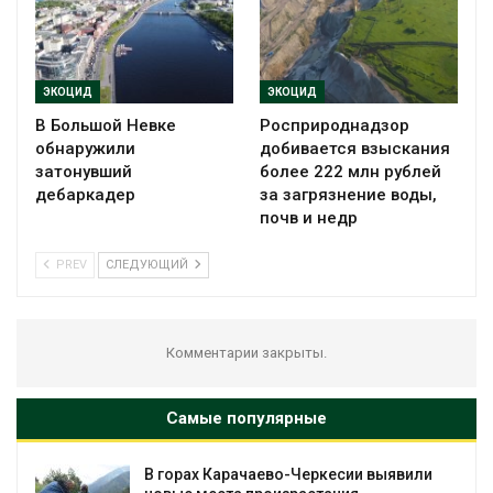
ЭКОЦИД
ЭКОЦИД
В Большой Невке
Росприроднадзор
обнаружили
добивается взыскания
затонувший
более 222 млн рублей
дебаркадер
за загрязнение воды,
почв и недр
PREV
СЛЕДУЮЩИЙ
Комментарии закрыты.
Самые популярные
В горах Карачаево-Черкесии выявили