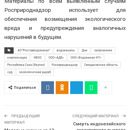
Материалы по всем выявленным случаям
Росприроднадзор использует для
обеспечения возмещения экологического
вреда и предупреждения аналогичных
нарушений в будущем.
АО "Ростовводоканал"
водоканалы
Дон
загрязнение
компенсация
НВОС
ООО «АДК»
ООО «Водоканал-НТ»
Республика Саха (Якутия)
Росприроднадзор
Свердловская область
суд
экологический ущерб
Поделиться
ПРЕДЫДУЩИЙ
СЛЕДУЮЩИЙ МАТЕРИАЛ
МАТЕРИАЛ
Смерть индонезийского