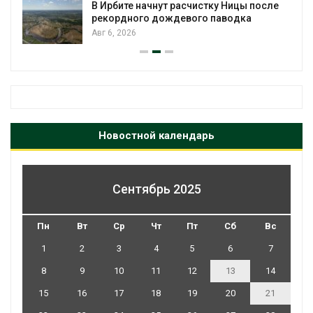
В Ирбите начнут расчистку Ницы после
рекордного дождевого паводка
Авг 6, 2026
Новостной календарь
Сентябрь 2025
Пн
Вт
Ср
Чт
Пт
Сб
Вс
1
2
3
4
5
6
7
8
9
10
11
12
13
14
15
16
17
18
19
20
21