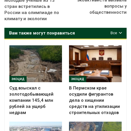
экоактивиста вызвала
Молодые ученые из 13
вопросы у
стран встретились в
общественности
России на олимпиаде по
климату и экологии
Вам также могут понравиться
Все
ЭКОЦИД
ЭКОЦИД
Суд взыскал с
В Пермском крае
золотодобывающей
осудили фигурантов
компании 145,4 млн
дела о хищении
рублей за ущерб
средств на утилизации
недрам
строительных отходов