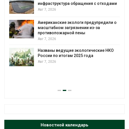
инфраструктура обращения с отходами
Авг 7, 2026
Мин
стр
убо
Американские экологи предупредили о
масштабном загрязнении из-за
Авг 
противопожарной пены
Авг 7, 2026
Пан
заг
вод
Названы ведущие экологические НКО
России по итогам 2025 года
Авг 
Авг 7, 2026
В к
пав
чел
Авг 
Новостной календарь