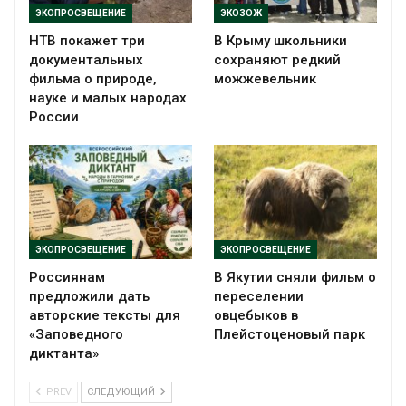
ЭКОПРОСВЕЩЕНИЕ
ЭКОЗОЖ
НТВ покажет три
В Крыму школьники
документальных
сохраняют редкий
фильма о природе,
можжевельник
науке и малых народах
России
ЭКОПРОСВЕЩЕНИЕ
ЭКОПРОСВЕЩЕНИЕ
Россиянам
В Якутии сняли фильм о
предложили дать
переселении
авторские тексты для
овцебыков в
«Заповедного
Плейстоценовый парк
диктанта»
PREV
СЛЕДУЮЩИЙ