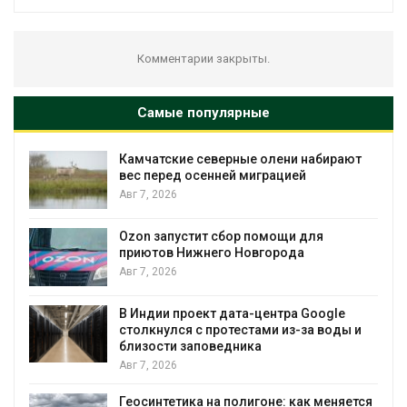
Комментарии закрыты.
Самые популярные
Камчатские северные олени набирают
Тайф
вес перед осенней миграцией
нес
экс
Авг 7, 2026
явл
Авг 7, 2026
Ozon запустит сбор помощи для
приютов Нижнего Новгорода
Сол
Авг 7, 2026
поз
выр
вод
В Индии проект дата-центра Google
столкнулся с протестами из-за воды и
Авг 7, 2026
близости заповедника
Авг 7, 2026
Дож
гор
Геосинтетика на полигоне: как меняется
Авг 