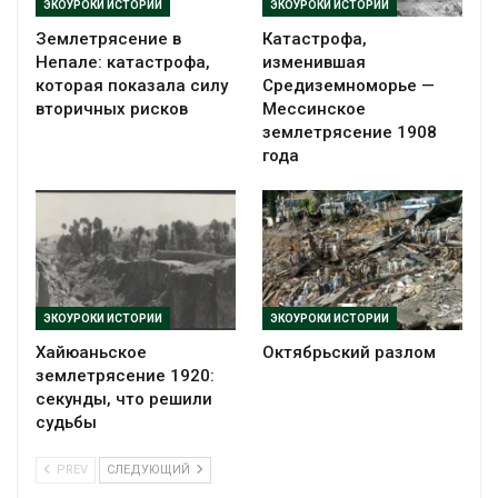
ЭКОУРОКИ ИСТОРИИ
ЭКОУРОКИ ИСТОРИИ
Землетрясение в
Катастрофа,
Непале: катастрофа,
изменившая
которая показала силу
Средиземноморье —
вторичных рисков
Мессинское
землетрясение 1908
года
ЭКОУРОКИ ИСТОРИИ
ЭКОУРОКИ ИСТОРИИ
Хайюаньское
Октябрьский разлом
землетрясение 1920:
секунды, что решили
судьбы
PREV
СЛЕДУЮЩИЙ