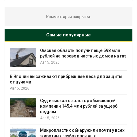
Комментарии закрыты.
Самые популярные
млн
В Татарстане продолжают отслеживать
на газ
перемещения выпущенных соколов-
балобанов
Авг 5, 2026
щиты
Минприроды утвердило единую систем
мониторинга и оценки нагрузки на
Байкал
Авг 5, 2026
й
рб
Спасённые от исчезновения крокодилы
всё чаще нападают на жителей
Малайзии
Авг 5, 2026
 всех