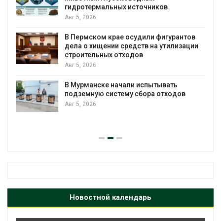
В России изменили правила защиты от
паводков, лесоустройства, рыболовств
и регистрации пестицидов
Авг 5, 2026
тов
ации
От спасения рек до цифровых экотроп:
определены финалисты Детского
экологического форума
Авг 4, 2026
в
Обратный разворот: Shell продаёт
европейские ВИЭ-активы и усиливает
ставку на нефть и газ
Авг 4, 2026
Новостной календарь