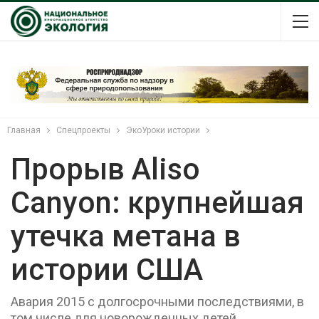
Главная
Спецпроекты
ЭкоУроки истории
Прорыв Aliso
Canyon: крупнейшая
утечка метана в
истории США
Авария 2015 с долгосрочными последствиями, в
том числе для новорожденных детей