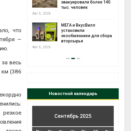
огам 2025
эвакуировали более 140
тыс. человек
Авг 6
Авг 6, 2026
а и пожары:
МЕГА и ВкусВилл
ло, что
ько
установили
лкнулись с
экообменники для сбора
нтября —
ыми
вторсырья
нию.
Авг 6, 2026
 за весь
 км (386
Новостной календарь
рекордно
енились:
 резкое
Сентябрь 2025
новления
ы также