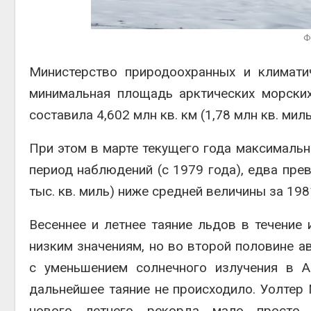
Авг 6, 2
Ф
Министерство природоохранных и климати
минимальная площадь арктических морски
составила 4,602 млн кв. км (1,78 млн кв. ми
При этом в марте текущего года максимальн
период наблюдений (с 1979 года), едва прев
тыс. кв. миль) ниже средней величины за 19
Весеннее и летнее таяние льдов в течение
низким значениям, но во второй половине а
с уменьшением солнечного излучения в А
дальнейшее таяние не происходило. Уолтер 
нового летнего рекорда мало просто 