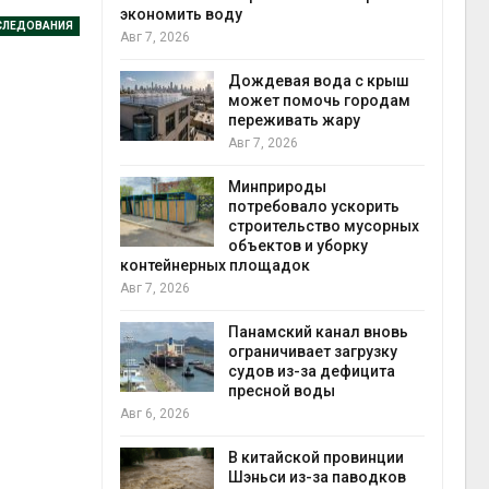
экономить воду
Авг 6
СЛЕДОВАНИЯ
Авг 7, 2026
кт дата-
e
 протестами
Дождевая вода с крыш
 близости
может помочь городам
переживать жару
Авг 7, 2026
Авг 6
 на
Минприроды
к меняется
потребовало ускорить
ура
строительство мусорных
 отходами
объектов и уборку
контейнерных площадок
Авг 6
Авг 7, 2026
е экологи
и о
Панамский канал вновь
загрязнении
ограничивает загрузку
вопожарной
судов из-за дефицита
пресной воды
Авг 6
Авг 6, 2026
ущие
В китайской провинции
ие НКО
Шэньси из-за паводков