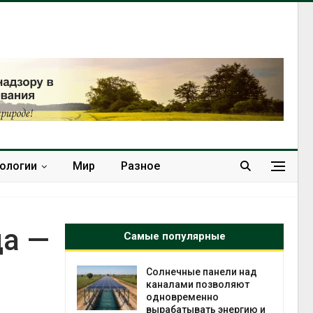
нологии
Мир
Разное
да —
Самые популярные
т сбор
Солнечные панели над
приютов
каналами позволяют
города
одновременно
вырабатывать энергию и