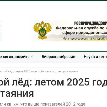
еная экономика
Биоразнообразие
Наука и тех
ской лёд: летом 2025 года — без нового рекорда таяния
й лёд: летом 2025 го
 таяния
Учёные предложили
Ozon запусти
получать питьевую воду
помощи для 
из воздуха с помощью
Нижнего Нов
лн кв. км, что выше показателей 2012 года
ветра
Авг 7, 2026