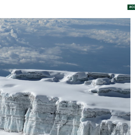
026
ИС
В Индии прое
Приложение «Экопульс»
центра Googl
для контроля мусорных
столкнулся с
площадок запустят в
из-за воды и
сентябре
заповедника
026
Авг 7, 2026
Европа теряет всё
Геосинтетика
больше лесной
полигоне: ка
биомассы из-за засух,
инфраструкт
вредителей и рубок
обращения с
026
Авг 7, 2026
В горах Карачаево-
Американски
Черкесии выявили новые
предупредил
места произрастания
масштабном 
краснокнижных растений
из-за проти
пены
026
Авг 7, 2026
Учёные научили салат
производить «животный»
Названы вед
белок для растительного
экологическ