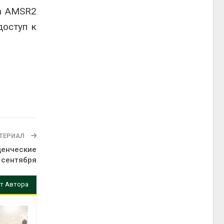
ка AMSR2
доступ к
ТЕРИАЛ
денческие
 сентября
т Автора