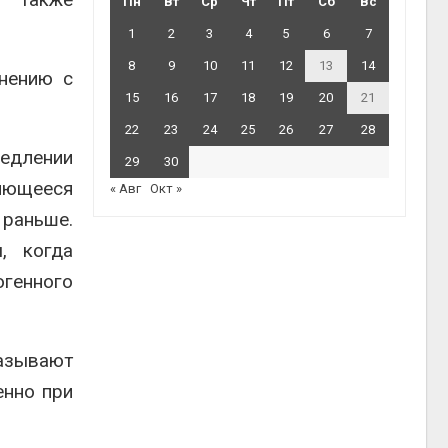
Пн
Вт
Ср
Чт
Пт
Сб
Вс
1
2
3
4
5
6
7
8
9
10
11
12
13
14
нению с
15
16
17
18
19
20
21
22
23
24
25
26
27
28
медлении
29
30
яющееся
« Авг
Окт »
 раньше.
, когда
огенного
казывают
енно при