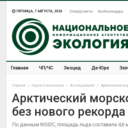
ПЯТНИЦА, 7 АВГУСТА, 2026
Спецпроекты
ЭкоКалендарь
Главная
ЧП/ЧС
Экоцид
Де-Юре
Зел
Спецпроекты
ЭкоЗОЖ
Главная
Наука и технологии
Исследования
Арктический мор
Арктический морско
без нового рекорда
По данным NSIDC, площадь льда составила 4,6 м