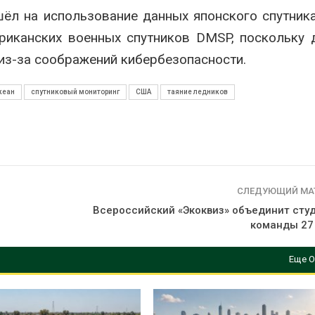
шёл на использование данных японского спутни
риканских военных спутников DMSP, поскольку 
з-за соображений кибербезопасности.
кеан
спутниковый мониторинг
США
таяние ледников
СЛЕДУЮЩИЙ МА
Всероссийский «Экоквиз» объединит сту
команды 27
Еще О