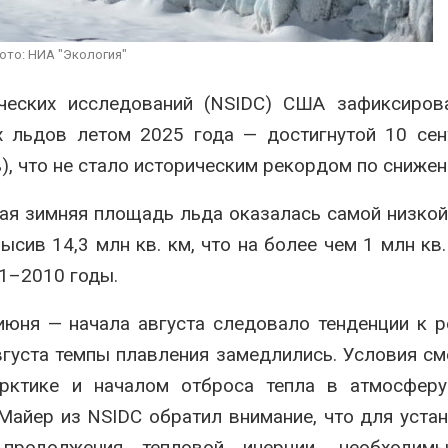
мяса
России по ит
года
026
Авг 7, 2026
ото: НИА "Экология"
Засуха в Индонезии
увеличила производство
Тайфун, засух
ческих исследований (NSIDC) США зафиксирова
соли почти в 20 раз
сразу нескол
регионов сто
Авг 6, 2026
х льдов летом 2025 года — достигнутой 10 се
экстремальн
природными явлениями
ль), что не стало историческим рекордом по сниже
Авг 7, 2026
ая зимняя площадь льда оказалась самой низкой
ысив 14,3 млн кв. км, что на более чем 1 млн кв.
81–2010 годы.
 июня — начала августа следовало тенденции к 
вгуста темпы плавления замедлились. Условия см
рктике и началом отброса тепла в атмосферу
Майер из NSIDC обратил внимание, что для уста
продолжения тепловой инерции, необходим