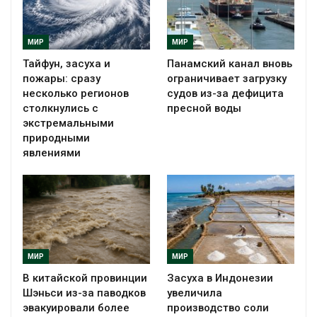
МИР
МИР
Тайфун, засуха и
Панамский канал вновь
пожары: сразу
ограничивает загрузку
несколько регионов
судов из-за дефицита
столкнулись с
пресной воды
экстремальными
природными
явлениями
МИР
МИР
В китайской провинции
Засуха в Индонезии
Шэньси из-за паводков
увеличила
эвакуировали более
производство соли