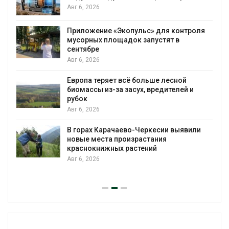
против экологических прест
Авг 6, 2026
» для контроля
Новый порядок расчёта нар
пустят в
на промышленные выбросы
появиться в ближайшее вре
Авг 6, 2026
ьше лесной
В Ирбите начнут расчистку 
вредителей и
рекордного дождевого пав
Авг 6, 2026
ркесии выявили
В Домодедове ликвидирую
тания
последствия разлива химик
ий
пожара на складе
Авг 6, 2026