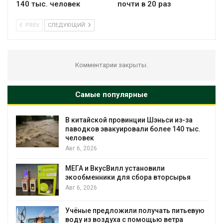
140 тыс. человек
почти в 20 раз
PREV
СЛЕДУЮЩИЙ
Комментарии закрыты.
Самые популярные
 Шэньси из-за
Учёные научили салат прои
 более 140 тыс.
«животный» белок для раст
мяса
Авг 6, 2026
новили
Засуха в Индонезии увеличи
ра вторсырья
производство соли почти в 2
Авг 6, 2026
лучать питьевую
В пяти странах Амазонии за
ощью ветра
более 800 человек в ходе о