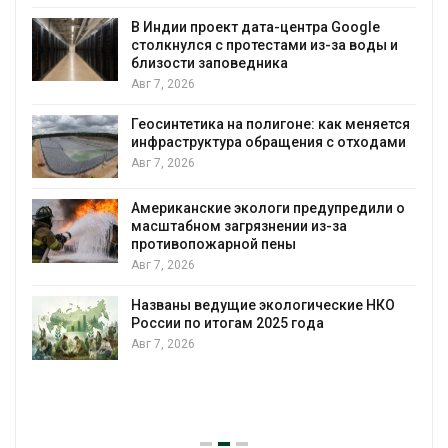
В Индии проект дата-центра Google
столкнулся с протестами из-за воды и
А
близости заповедника
Авг 7, 2026
Геосинтетика на полигоне: как меняется
инфраструктура обращения с отходами
Авг 7, 2026
Американские экологи предупредили о
масштабном загрязнении из-за
противопожарной пены
Авг 7, 2026
Названы ведущие экологические НКО
России по итогам 2025 года
Авг 7, 2026
я