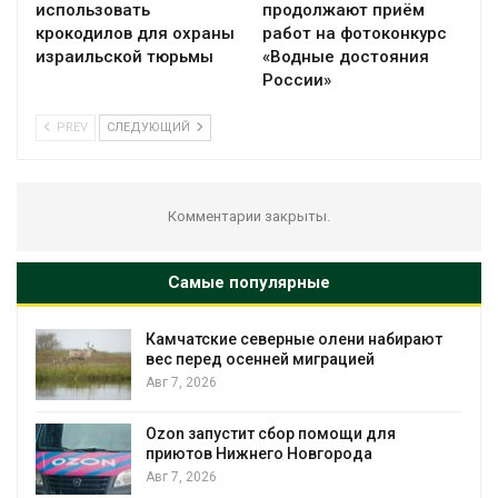
использовать
продолжают приём
крокодилов для охраны
работ на фотоконкурс
израильской тюрьмы
«Водные достояния
России»
PREV
СЛЕДУЮЩИЙ
Комментарии закрыты.
Самые популярные
Камчатские северные олени набирают
и
вес перед осенней миграцией
Авг 7, 2026
А
Ozon запустит сбор помощи для
к
приютов Нижнего Новгорода
Авг 7, 2026