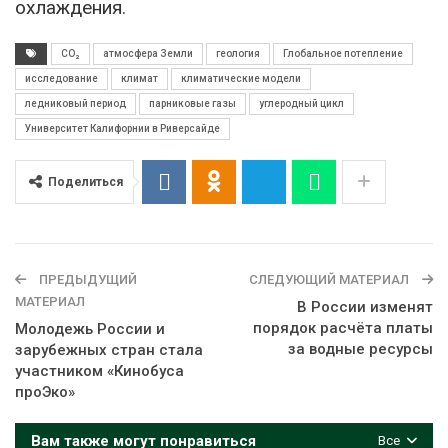
охлаждения.
CO₂
атмосфера Земли
геология
Глобальное потепление
исследование
климат
климатические модели
ледниковый период
парниковые газы
углеродный цикл
Университет Калифорнии в Риверсайде
Поделиться
ПРЕДЫДУЩИЙ
СЛЕДУЮЩИЙ МАТЕРИАЛ
МАТЕРИАЛ
В России изменят
порядок расчёта платы
Молодежь России и
за водные ресурсы
зарубежных стран стала
участником «Кинобуса
проЭко»
Вам также могут понравиться
Все