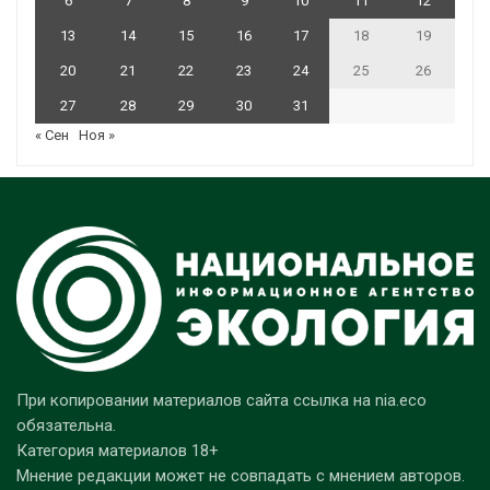
6
7
8
9
10
11
12
13
14
15
16
17
18
19
20
21
22
23
24
25
26
27
28
29
30
31
« Сен
Ноя »
При копировании материалов сайта ссылка на nia.eco
обязательна.
Категория материалов 18+
Мнение редакции может не совпадать с мнением авторов.