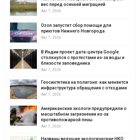
и
вес перед осенней миграцией
Авг 7, 2026
А
Ozon запустит сбор помощи для
к
приютов Нижнего Новгорода
Авг 7, 2026
В Индии проект дата-центра Google
столкнулся с протестами из-за воды и
А
близости заповедника
Авг 7, 2026
Геосинтетика на полигоне: как меняется
инфраструктура обращения с отходами
Авг 7, 2026
Американские экологи предупредили о
масштабном загрязнении из-за
противопожарной пены
Авг 7, 2026
Названы ведущие экологические НКО