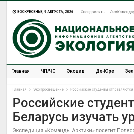
ВОСКРЕСЕНЬЕ, 9 АВГУСТА, 2026
Спецпроекты
ЭкоКаленда
Главная
ЧП/ЧС
Экоцид
Де-Юре
Зел
Спецпроекты
ЭкоЗОЖ
Главная
ЭкоПросвещение
Российские студенты отправляются 
Российские студен
Беларусь изучать 
Экспедиция «Команды Арктики» посетит Полесс