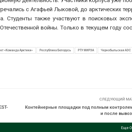
ионную деятельность. Участники корпуса уже по
тречались с Агафьей Лыковой, до арктических тер
а. Студенты также участвуют в поисковых эксп
 Отечественной войны. Только в текущем году со
ект «Команда Арктики»
Республика Белорусь
РТУ МИРЭА
Чернобыльская АЭС
СЛЕДУЮЩИЙ МА
EST-
Контейнерные площадки под полным контролем
и после вывоз
Еще О