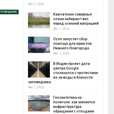
Авг 7, 2026
Авг 7
РОСВЕЩЕНИЕ
к из
Камчатские северные
жет
олени набирают вес
ск жировой
перед осенней миграцией
ни
Авг 7, 2026
прир
Авг 7
Ozon запустит сбор
й
помощи для приютов
й контроль
Нижнего Новгорода
тически
Авг 7, 2026
ерок к
В Индии проект дата-
экон
центра Google
Авг 7
столкнулся с протестами
 ускорит
из-за воды и близости
нечной
заповедника
-за роста
Авг 7, 2026
ороны ИИ
Геосинтетика на
полигоне: как меняется
в
инфраструктура
ща Волги и
обращения с отходами