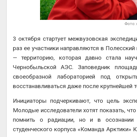
контей
Авг 7, 2
Фото:
3 октября стартует межвузовская экспедици
раз ее участники направляются в Полесский
Авг 6, 2
— территорию, которая давно стала нау
Чернобыльской АЭС. Заповедник площад
своеобразной лабораторией под открыт
восстанавливаться даже после крупнейшей т
Инициаторы подчеркивают, что цель эксп
Молодые исследователи хотят показать, что
помнить о радиации, но и в осознании 
студенческого корпуса «Команда Арктики» К