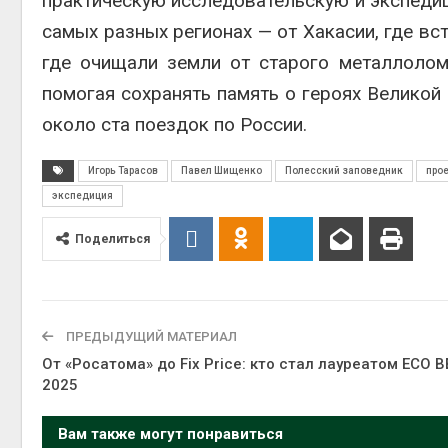
практическую исследовательскую и экспедиц
самых разных регионах — от Хакасии, где вс
где очищали земли от старого металлолом
помогая сохранять память о героях Великой
около ста поездок по России.
Игорь Тарасов
Павел Шищенко
Полесский заповедник
про
экспедиция
Поделиться
ПРЕДЫДУЩИЙ МАТЕРИАЛ
От «Росатома» до Fix Price: кто стал лауреатом ECO B
2025
Вам также могут понравиться