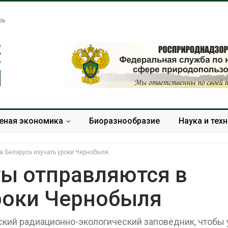
рь
еная экономика
Биоразнообразие
Наука и тех
в Беларусь изучать уроки Чернобыля
ты отправляются в
уроки Чернобыля
Названы ведущие
Банановые ст
экологические НКО
Бангладеш п
России по итогам 2025
текстиль и э
кий радиационно-экологический заповедник, чтобы 
года
сырьё