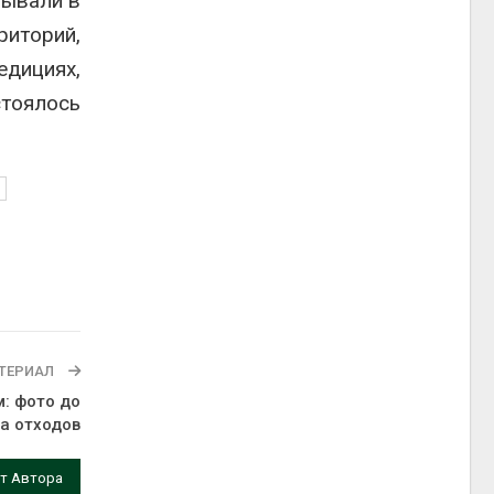
бывали в
риторий,
едициях,
стоялось
ТЕРИАЛ
: фото до
а отходов
т Автора