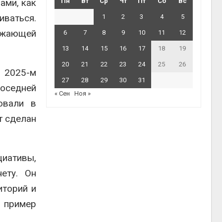
ами, как
Пн
Вт
Ср
Чт
Пт
Сб
Вс
иваться.
1
2
3
4
5
ружающей
6
7
8
9
10
11
12
13
14
15
16
17
18
19
20
21
22
23
24
25
26
В 2025-м
27
28
29
30
31
соседней
« Сен
Ноя »
овали в
т сделан
циативы,
ету. Он
иторий и
, пример