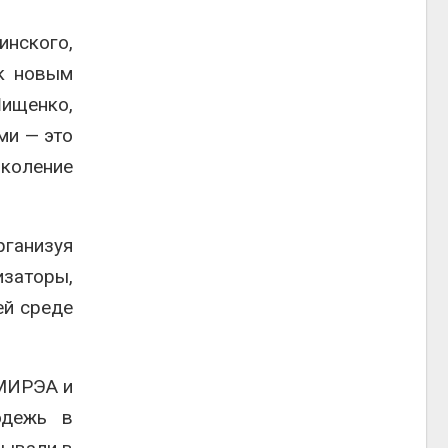
инского,
 к новым
Шищенко,
ми — это
околение
рганизуя
изаторы,
ей среде
 МИРЭА и
одежь в