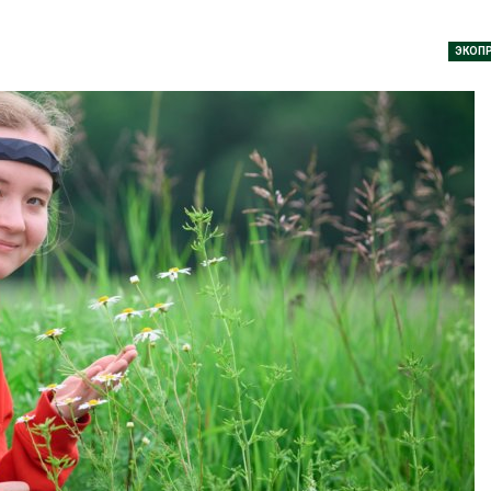
026
Авг 9, 2026
ЭКОП
Тайфун, засуха и пожары:
Микропласти
сразу несколько
упаковки мо
регионов столкнулись с
усиливать ри
экстремальными
болезни пече
дными явлениями
Авг 8, 2026
026
Региональны
Солнечные панели над
экологически
каналами позволяют
в России фак
одновременно
ушёл от пров
вырабатывать энергию и
наблюдению
ить воду
Авг 8, 2026
026
Южная Корея
Дождевая вода с крыш
развитие сол
может помочь городам
энергетики из
переживать жару
спроса со ст
Авг 7, 2026
Авг 7, 2026
Минприроды
Приток воды 
потребовало ускорить
водохранили