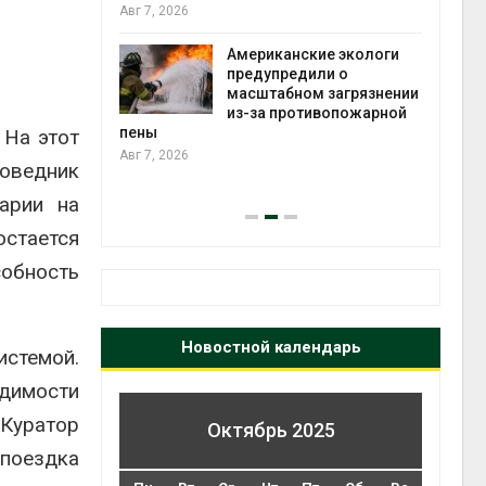
те может
Авг 7, 2026
рму почти в
конт
Американские экологи
Авг 7
предупредили о
масштабном загрязнении
требовал
из-за противопожарной
ожения в
пены
 На этот
ды на фоне
Авг 7, 2026
поведник
 от пожаров
Авг 6
арии на
стается
обность
Новостной календарь
стемой.
одимости
Куратор
Октябрь 2025
 поездка