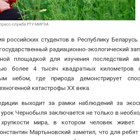
строительство мусорных
Камы в авгус
объектов и уборку
превысить но
нерных площадок
полтора раза
026
Авг 7, 2026
 пресс-служба РТУ МИРЭА
Панамский канал вновь
Евросоюз по
ограничивает загрузку
увеличить вл
я российских студентов в Республику Беларусь.
судов из-за дефицита
защиту приро
 государственный радиационно-экологический за
пресной воды
роста ущерба
026
Авг 7, 2026
чной площадкой для изучения последствий ав
ью более 4 тысяч квадратных километров о
ым небом, где природа демонстрирует спос
ехногенной катастрофы XX века.
едиции выходит за рамки наблюдений за экоси
 урок Чернобыля заключается не только в необх
хрупкости мира, в котором человек живет. 
онстантин Мартыновский заметил, что для ребят