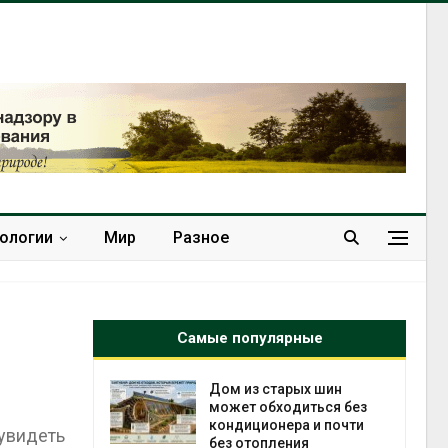
нологии
Мир
Разное
Самые популярные
ебли в
Дом из старых шин
ревращают в
может обходиться без
кспортное
кондиционера и почти
увидеть
без отопления