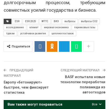
долгосрочным процессом, требующим
совместных усилий государства и бизнеса.
ESR
ESR 2025
WTTC
ВИЭ
выбросы
выбросы CO2
исследование
климат
мировая экономика
парниковые газы
туризм
устойчивое развитие
цепочки поставок
Поделиться
ПРЕДЫДУЩИЙ
СЛЕДУЮЩИЙ МАТЕРИАЛ
МАТЕРИАЛ
BASF испытала новые
технологии переработки
Европу «бетонируют»
полиамида из
быстрее, чем фиксирует
автоотходов
статистика
Вам также могут понравиться
Все