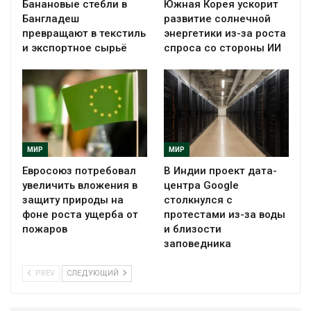
Банановые стебли в
Южная Корея ускорит
Бангладеш
развитие солнечной
превращают в текстиль
энергетики из-за роста
и экспортное сырьё
спроса со стороны ИИ
МИР
МИР
Евросоюз потребовал
В Индии проект дата-
увеличить вложения в
центра Google
защиту природы на
столкнулся с
фоне роста ущерба от
протестами из-за воды
пожаров
и близости
заповедника
PREV
СЛЕДУЮЩИЙ