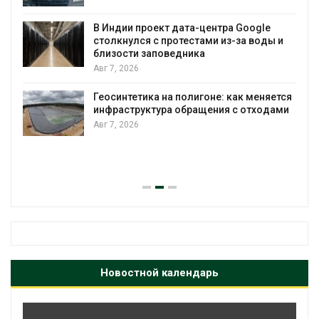
в
В Индии проект дата-центра Google
столкнулся с протестами из-за воды и
Авг 7, 2026
близости заповедника
Авг 7, 2026
г
Геосинтетика на полигоне: как меняется
А
инфраструктура обращения с отходами
Авг 7, 2026
М
с
у
А
Новостной календарь