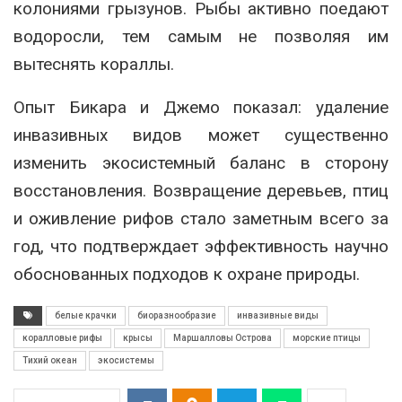
колониями грызунов. Рыбы активно поедают
водоросли, тем самым не позволяя им
вытеснять кораллы.
Опыт Бикара и Джемо показал: удаление
инвазивных видов может существенно
изменить экосистемный баланс в сторону
восстановления. Возвращение деревьев, птиц
и оживление рифов стало заметным всего за
год, что подтверждает эффективность научно
обоснованных подходов к охране природы.
белые крачки
биоразнообразие
инвазивные виды
коралловые рифы
крысы
Маршалловы Острова
морские птицы
Тихий океан
экосистемы