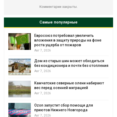
Комментарии закрыты.
Самые популярные
Евросоюз потребовал увеличить
А
вложения в защиту природы на фоне
м
роста ущерба от пожаров
Авг 7, 2026
А
Дом из старых шин может обходиться
Н
без кондиционера и почти без отопления
Р
Авг 7, 2026
А
Камчатские северные олени набирают
Т
вес перед осенней миграцией
н
Авг 7, 2026
Авг 7, 2026
Ozon запустит сбор помощи для
приютов Нижнего Новгорода
С
Авг 7, 2026