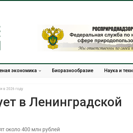
еная экономика
Биоразнообразие
Наука и тех
и в 2026 году
ует в Ленинградской
Минприроды утвердило
Москвариум о
единую систему
летие трёхд
мониторинга и оценки
фестивалем
т около 400 млн рублей
нагрузки на Байкал
Авг 5, 2026