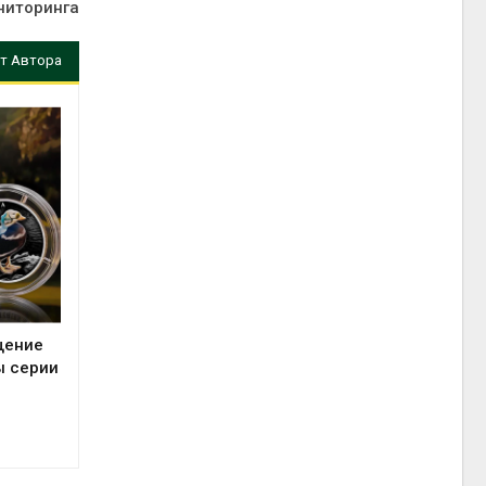
ниторинга
т Автора
щение
ы серии