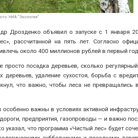
продаёт европейские
«Экопозитив-
ВИЭ-активы и усиливает
Авг 5, 2026
ставку на нефть и газ
ото: НИА "Экология"
026
Омская облас
ещё 598 млн 
ндр Дрозденко объявил о запуске с 1 января 2
Ливни и наводнения на
перевод час
юге Индии привели к
на газ
ес», рассчитанной на пять лет. Согласно офи
гибели 14 человек
Авг 5, 2026
ивлечь около 400 миллионов рублей в первый год
Авг 4, 2026
 просто посадка деревьев, сколько регулярный
 деревьев, удаление сухостоя, борьба с вреди
кнул, что важно, чтобы леса не превращались 
ы особенно важны в условиях активной инфрастр
 дороги, предприятия, газопроводы — и важно пос
 указал, что программа «Чистый лес» будет соче
кологическими субботниками и посадками дере