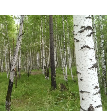
026
В Кении прот
Спасённые от
строительств
исчезновения крокодилы
проверяют по
всё чаще нападают на
терроризме
жителей Малайзии
Авг 5, 2026
026
Суд запретил
В России изменили
использоват
правила защиты от
крокодилов 
паводков,
израильской
лесоустройства,
Авг 5, 2026
вства и регистрации пестицидов
026
Органические
оказались «х
От спасения рек до
климата»: ис
цифровых экотроп:
показало пр
определены финалисты
экологических расчётов
Детского
Авг 5, 2026
ического форума
026
Стартовал пр
на экологиче
Обратный разворот: Shell
премию