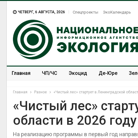
ЧЕТВЕРГ, 6 АВГУСТА, 2026
Спецпроекты
ЭкоКалендарь
Главная
ЧП/ЧС
Экоцид
Де-Юре
Зел
Спецпроекты
ЭкоЗОЖ
Главная
Разное
«Чистый лес» стартует в Ленинградской област
«Чистый лес» старт
области в 2026 году
На реализацию программы в первый год направя