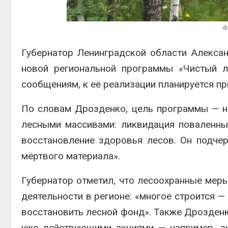
Ф
Авг 4, 2
Губернатор Ленинградской области Алекса
новой региональной программы «Чистый л
сообщениям, к её реализации планируется пр
По словам Дрозденко, цель программы — не
лесными массивами: ликвидация поваленных
восстановление здоровья лесов. Он подчер
мёртвого материала».
Губернатор отметил, что лесоохранные мер
деятельности в регионе: «многое строится —
восстановить лесной фонд». Также Дрозденко
уже действующими акциями — например, э