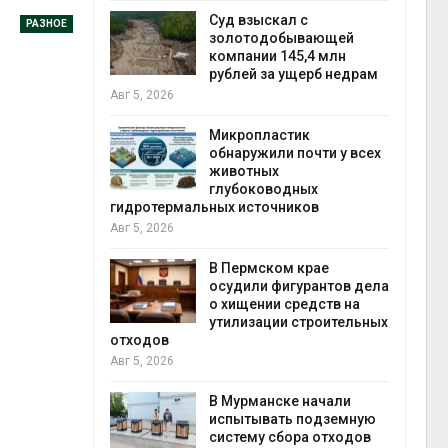
Авг 5
Суд взыскал с
РАЗНОЕ
ивников
золотодобывающей
а АЭС
компании 145,4 млн
 статье о
рублей за ущерб недрам
Авг 5, 2026
Авг 5
Микропластик
обнаружили почти у всех
ь
животных
для охраны
глубоководных
 тюрьмы
гидротермальных источников
Авг 5, 2026
рыбо
Авг 5
 яйца
В Пермском крае
уже для
осудили фигурантов дела
следование
о хищении средств на
еделы
утилизации строительных
отходов
Авг 5, 2026
экол
Авг 4
ием заявок
В Мурманске начали
скую
испытывать подземную
систему сбора отходов