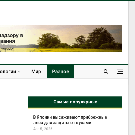
нологии
Мир
Разное
Самые популярные
тметит 11-
В Японии высаживают прибрежные
невным
леса для защиты от цунами
Авг 5, 2026