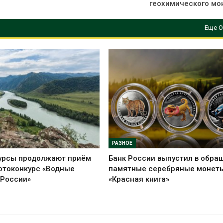
геохимического мо
Еще О
РАЗНОЕ
урсы продолжают приём
Банк России выпустил в обра
отоконкурс «Водные
памятные серебряные монет
 России»
«Красная книга»