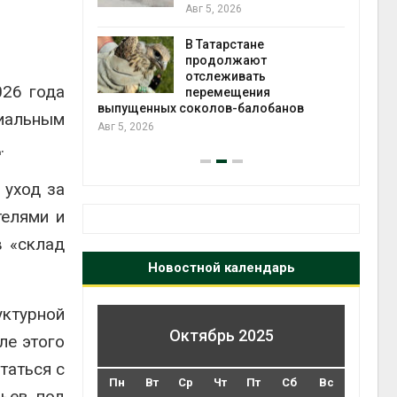
2026»
Авг 5, 2026
В Татарстане
Авг 4
ть получит
продолжают
рублей на
отслеживать
026 года
тных домов
перемещения
выпущенных соколов-балобанов
циальным
Авг 5, 2026
.
 уход за
телями и
в «склад
Новостной календарь
уктурной
Октябрь 2025
ле этого
таться с
Пн
Вт
Ср
Чт
Пт
Сб
Вс
вьев под