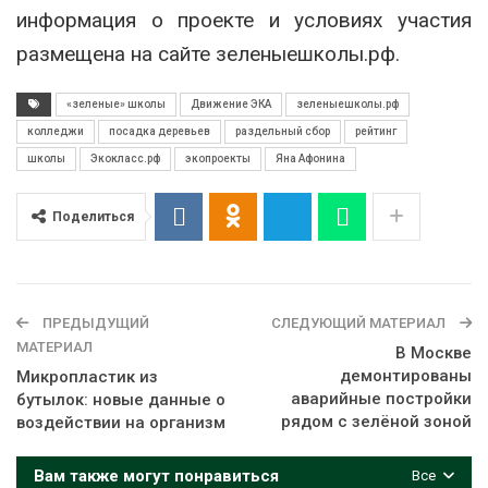
информация о проекте и условиях участия
размещена на сайте зеленыешколы.рф.
«зеленые» школы
Движение ЭКА
зеленыешколы.рф
колледжи
посадка деревьев
раздельный сбор
рейтинг
школы
Экокласс.рф
экопроекты
Яна Афонина
Поделиться
ПРЕДЫДУЩИЙ
СЛЕДУЮЩИЙ МАТЕРИАЛ
МАТЕРИАЛ
В Москве
демонтированы
Микропластик из
аварийные постройки
бутылок: новые данные о
рядом с зелёной зоной
воздействии на организм
Вам также могут понравиться
Все