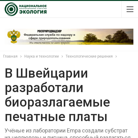
Главная
Наука и технологии
Технологические решения
В Швейцарии
разработали
биоразлагаемые
печатные платы
Учёные из лаборатории Empa создали субстрат
из целлюлозы и лигнина, способный разлагаться