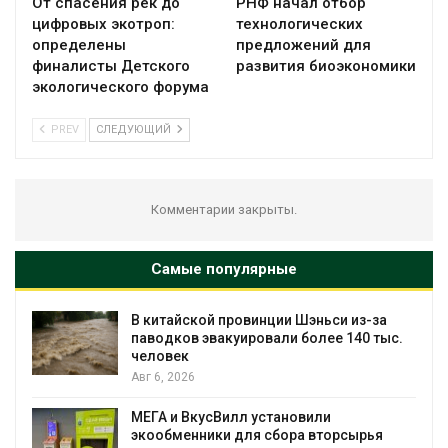
От спасения рек до
РНФ начал отбор
цифровых экотроп:
технологических
определены
предложений для
финалисты Детского
развития биоэкономики
экологического форума
PREV
СЛЕДУЮЩИЙ
Комментарии закрыты.
Самые популярные
В китайской провинции Шэньси из-за
паводков эвакуировали более 140 тыс.
человек
Авг 6, 2026
МЕГА и ВкусВилл установили
экообменники для сбора вторсырья