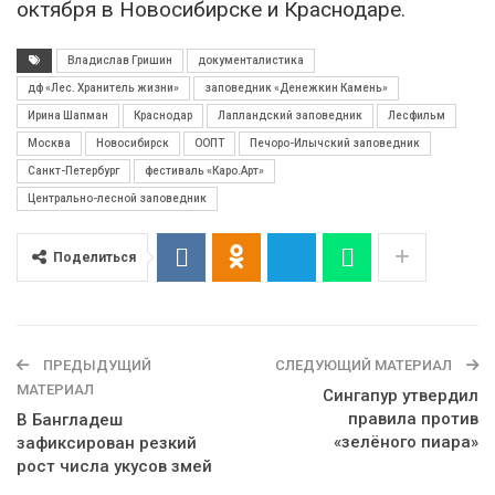
октября в Новосибирске и Краснодаре.
Владислав Гришин
документалистика
дф «Лес. Хранитель жизни»
заповедник «Денежкин Камень»
Ирина Шапман
Краснодар
Лапландский заповедник
Лесфильм
Москва
Новосибирск
ООПТ
Печоро-Илычский заповедник
Санкт-Петербург
фестиваль «Каро.Арт»
Центрально-лесной заповедник
Поделиться
ПРЕДЫДУЩИЙ
СЛЕДУЮЩИЙ МАТЕРИАЛ
МАТЕРИАЛ
Сингапур утвердил
правила против
В Бангладеш
«зелёного пиара»
зафиксирован резкий
рост числа укусов змей