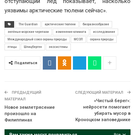
отступающий лёд показывает, насколько
уязвимы арктические тюлени сейчас».
The Guardian
арктические тюлени
биоразнообразие
зелёные морские черепахи
изменение климата
исследование
Международный союз охраны природы
МСОП
охрана природы
птицы
Шпицберген
экосистемы
Поделиться
ПРЕДЫДУЩИЙ
СЛЕДУЮЩИЙ МАТЕРИАЛ
МАТЕРИАЛ
«Чистый берег»:
нейросети помогают
Новое землетрясение
убирать мусор в
произошло на
Кроноцком заповеднике
Филиппинах
Вам также могут понравиться
Все