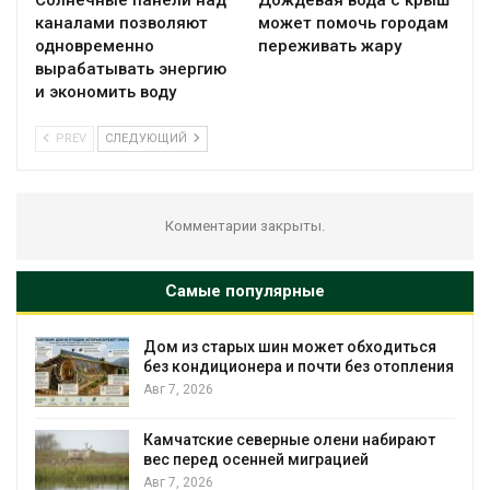
Солнечные панели над
Дождевая вода с крыш
каналами позволяют
может помочь городам
одновременно
переживать жару
вырабатывать энергию
и экономить воду
PREV
СЛЕДУЮЩИЙ
Комментарии закрыты.
Самые популярные
Дом из старых шин может обходиться
Наз
без кондиционера и почти без отопления
Рос
Авг 7, 2026
Авг 
Камчатские северные олени набирают
Тайф
вес перед осенней миграцией
нес
экс
Авг 7, 2026