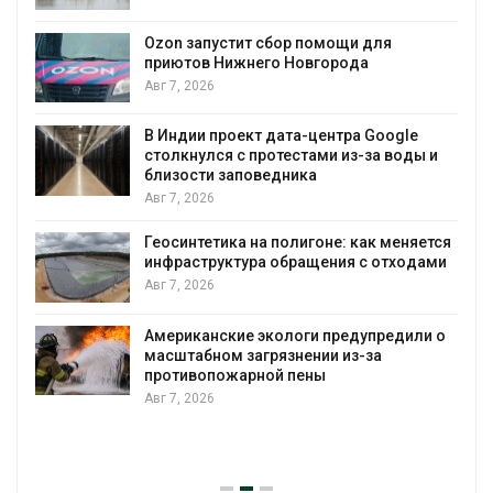
явл
Авг 7, 2026
Ozon запустит сбор помощи для
приютов Нижнего Новгорода
Сол
Авг 7, 2026
поз
выр
вод
В Индии проект дата-центра Google
столкнулся с протестами из-за воды и
Авг 7, 2026
близости заповедника
Авг 7, 2026
Дож
гор
Геосинтетика на полигоне: как меняется
Авг 
инфраструктура обращения с отходами
Авг 7, 2026
Мин
стр
убо
Американские экологи предупредили о
масштабном загрязнении из-за
Авг 
противопожарной пены
Авг 7, 2026
Пан
заг
вод
Авг 