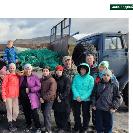
пены
026
ЗАПОВЕДНЫ
Авг 7, 2026
Учёные научили салат
производить «животный»
Названы вед
белок для растительного
экологическ
мяса
России по ит
года
026
Авг 7, 2026
Засуха в Индонезии
увеличила производство
Тайфун, засух
соли почти в 20 раз
сразу нескол
регионов сто
Авг 6, 2026
экстремальн
природными явлениями
В пяти странах Амазонии
Авг 7, 2026
задержали более 800
человек в ходе операции
против экологических
Солнечные п
плений
каналами по
одновремен
026
вырабатывать
экономить воду
Новый порядок расчёта
Авг 7, 2026
нарушений квот на
промышленные выбросы