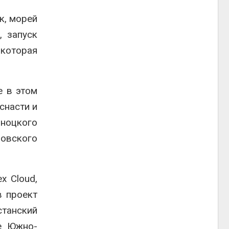
к, морей
, запуск
 которая
е в этом
снасти и
оноцкого
овского
x Cloud,
в проект
станский
е Южно-