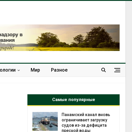
нологии
Мир
Разное
Самые популярные
е экологи
Панамский канал вновь
и о
ограничивает загрузку
загрязнении
судов из-за дефицита
вопожарной
пресной воды