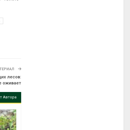
к
ТЕРИАЛ
их лесов:
е оживает
т Автора