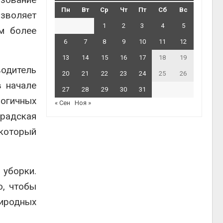
Пн
Вт
Ср
Чт
Пт
Сб
Вс
озволяет
1
2
3
4
5
ым более
6
7
8
9
10
11
12
13
14
15
16
17
18
19
одитель
20
21
22
23
24
25
26
в начале
27
28
29
30
31
огичных
« Сен
Ноя »
градская
который
 уборки.
о, чтобы
риродных