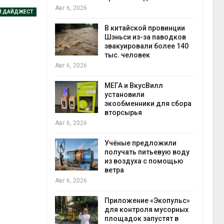
Авг 6, 2026
Авг 6
Й ДАЙДЖЕСТ
В китайской провинции
ущие
Шэньси из-за паводков
ие НКО
эвакуировали более 140
огам 2025
тыс. человек
Авг 6, 2026
Авг 6
МЕГА и ВкусВилл
а и пожары:
установили
ько
экообменники для сбора
лкнулись с
вторсырья
ыми
Авг 6, 2026
Учёные предложили
получать питьевую воду
анели над
из воздуха с помощью
зволяют
ветра
прес
но
Авг 6, 2026
Авг 6
 энергию и
Приложение «Экопульс»
для контроля мусорных
площадок запустят в