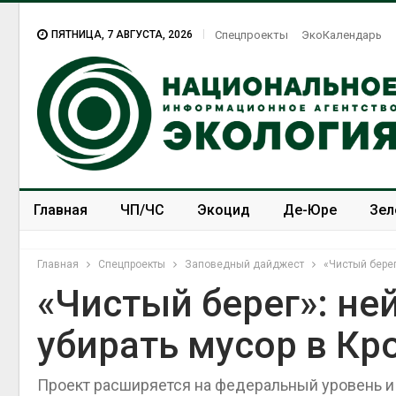
ПЯТНИЦА, 7 АВГУСТА, 2026
Спецпроекты
ЭкоКалендарь
Главная
ЧП/ЧС
Экоцид
Де-Юре
Зел
Спецпроекты
ЭкоЗОЖ
Главная
Спецпроекты
Заповедный дайджест
«Чистый бере
«Чистый берег»: не
убирать мусор в К
Проект расширяется на федеральный уровень и 