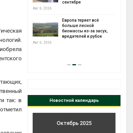
да с крыш
сентябре
ь городам
бли
Авг 6, 2026
жару
Авг 6
Европа теряет всё
больше лесной
тическая
биомассы из-за засух,
ускорить
вредителей и рубок
ологий.
во мусорных
Авг 6, 2026
борку
иобрела
Авг 6
ентского
тающих,
ственный
и так: в
Новостной календарь
 отметил
Октябрь 2025
зование