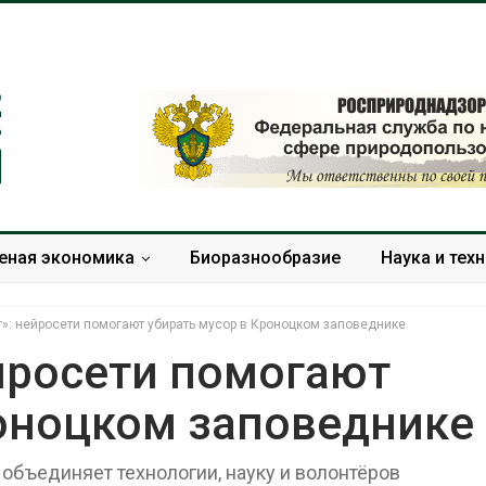
еная экономика
Биоразнообразие
Наука и тех
г»: нейросети помогают убирать мусор в Кроноцком заповеднике
йросети помогают
роноцком заповеднике
В горах Карачаево-
Американски
Черкесии выявили новые
предупредил
места произрастания
масштабном 
объединяет технологии, науку и волонтёров
краснокнижных растений
из-за проти