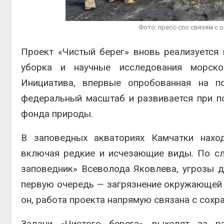
ближа
Авг 6, 2
Фото: пресс-спо связям с
Проект «Чистый берег» вновь реализуется 
уборка и научные исследования морско
Инициатива, впервые опробованная на п
Авг 6, 2
федеральный масштаб и развивается при 
фонда природы.
В заповедных акваториях Камчатки нахо
включая редкие и исчезающие виды. По сл
заповедник» Всеволода Яковлева, угрозы д
первую очередь — загрязнение окружающей 
он, работа проекта напрямую связана с сохр
Задачи «Чистого берега» выходят за р