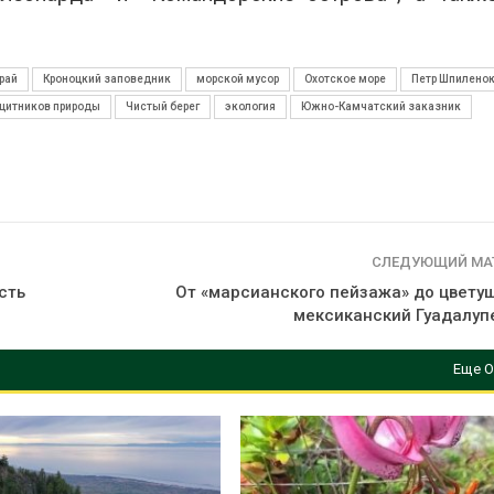
рай
Кроноцкий заповедник
морской мусор
Охотское море
Петр Шпилено
щитников природы
Чистый берег
экология
Южно-Камчатский заказник
СЛЕДУЮЩИЙ МА
сть
От «марсианского пейзажа» до цветущ
мексиканский Гуадалуп
Еще О