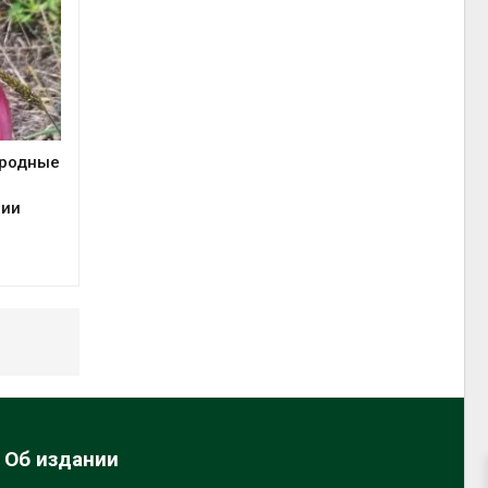
иродные
сии
Об издании