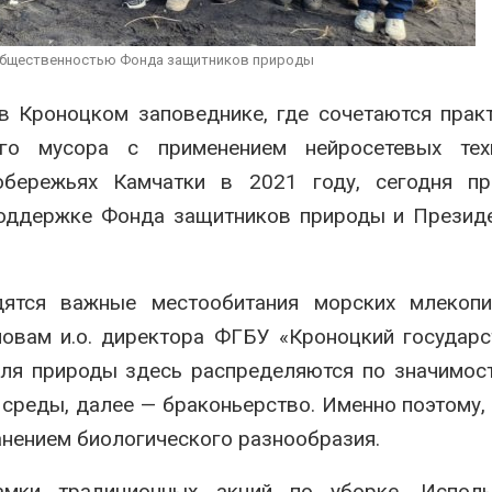
может появиться в
Дождевая во
йшее время
может помоч
переживать 
026
 общественностью Фонда защитников природы
Авг 7, 2026
В Ирбите начнут
в Кроноцком заповеднике, где сочетаются прак
расчистку Ницы после
Минприроды
рекордного дождевого
потребовало 
го мусора с применением нейросетевых техн
паводка
строительст
объектов и у
обережьях Камчатки в 2021 году, сегодня пр
026
контейнерных площадок
поддержке Фонда защитников природы и Презид
Авг 7, 2026
дятся важные местообитания морских млекопи
овам и.о. директора ФГБУ «Кроноцкий государ
ля природы здесь распределяются по значимост
среды, далее — браконьерство. Именно поэтому,
анением биологического разнообразия.
амки традиционных акций по уборке. Исполь