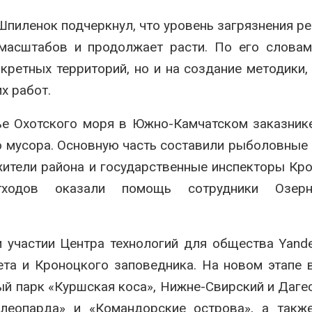
иленок подчеркнул, что уровень загрязнения ре
 масштабов и продолжает расти. По его словам
кретных территорий, но и на создание методики,
х работ.
ье Охотского моря в Южно-Камчатском заказник
о мусора. Основную часть составили рыболовные 
 жители района и государственные инспекторы Кр
тходов оказали помощь сотрудники Озерн
 участии Центра технологий для общества Yande
та и Кроноцкого заповедника. На новом этапе 
ый парк «Куршская коса», Нижне-Свирский и Даге
 леопарда» и «Командорские острова», а такж